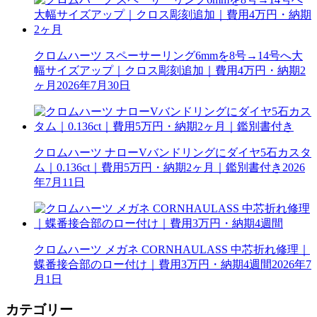
クロムハーツ スペーサーリング6mmを8号→14号へ大
幅サイズアップ｜クロス彫刻追加｜費用4万円・納期2
ヶ月
2026年7月30日
クロムハーツ ナローVバンドリングにダイヤ5石カスタ
ム｜0.136ct｜費用5万円・納期2ヶ月｜鑑別書付き
2026
年7月11日
クロムハーツ メガネ CORNHAULASS 中芯折れ修理｜
蝶番接合部のロー付け｜費用3万円・納期4週間
2026年7
月1日
カテゴリー