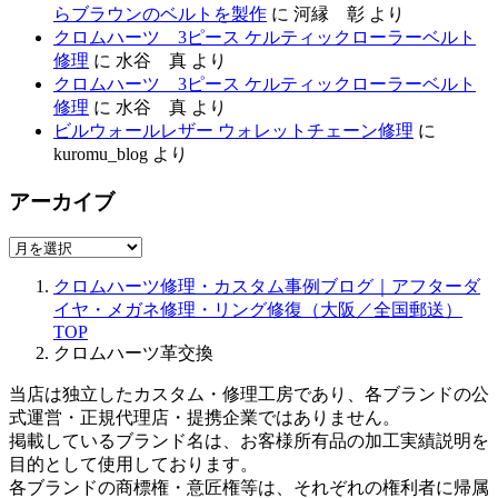
らブラウンのベルトを製作
に
河縁 彰
より
クロムハーツ 3ピース ケルティックローラーベルト
修理
に
水谷 真
より
クロムハーツ 3ピース ケルティックローラーベルト
修理
に
水谷 真
より
ビルウォールレザー ウォレットチェーン修理
に
kuromu_blog
より
アーカイブ
ア
ー
クロムハーツ修理・カスタム事例ブログ｜アフターダ
カ
イヤ・メガネ修理・リング修復（大阪／全国郵送）
イ
TOP
ブ
クロムハーツ革交換
当店は独立したカスタム・修理工房であり、各ブランドの公
式運営・正規代理店・提携企業ではありません。
掲載しているブランド名は、お客様所有品の加工実績説明を
目的として使用しております。
各ブランドの商標権・意匠権等は、それぞれの権利者に帰属