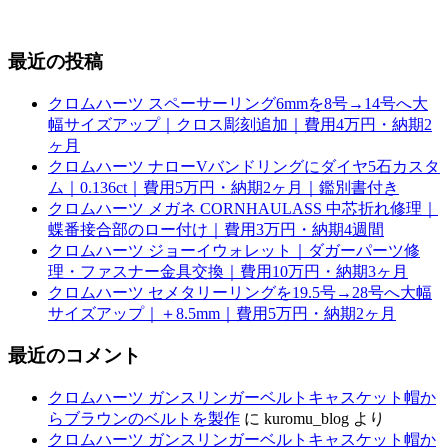
最近の投稿
クロムハーツ スペーサーリング6mmを8号→14号へ大
幅サイズアップ｜クロス彫刻追加｜費用4万円・納期2
ヶ月
クロムハーツ ナローVバンドリングにダイヤ5石カスタ
ム｜0.136ct｜費用5万円・納期2ヶ月｜鑑別書付き
クロムハーツ メガネ CORNHAULASS 中芯折れ修理｜
蝶番接合部のロー付け｜費用3万円・納期4週間
クロムハーツ ジョーイウォレット｜ダガーパーツ修
理・ファスナー金具交換｜費用10万円・納期3ヶ月
クロムハーツ セメタリーリングを19.5号→28号へ大幅
サイズアップ｜＋8.5mm｜費用5万円・納期2ヶ月
最近のコメント
クロムハーツ ガンスリンガーベルトキャスケット帽か
らブラウンのベルトを製作
に
kuromu_blog
より
クロムハーツ ガンスリンガーベルトキャスケット帽か