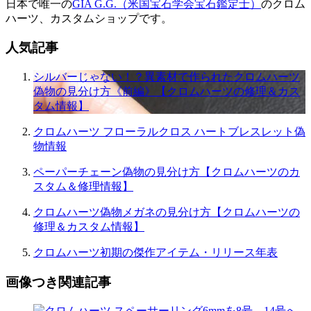
日本で唯一の
GIA G.G.（米国宝石学会宝石鑑定士）
のクロム
ハーツ、カスタムショップです。
人気記事
シルバーじゃない！？異素材で作られたクロムハーツ
偽物の見分け方《前編》【クロムハーツの修理＆カス
タム情報】
クロムハーツ フローラルクロス ハートブレスレット偽
物情報
ペーパーチェーン偽物の見分け方【クロムハーツのカ
スタム＆修理情報】
クロムハーツ偽物メガネの見分け方【クロムハーツの
修理＆カスタム情報】
クロムハーツ初期の傑作アイテム・リリース年表
画像つき関連記事