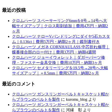
最近の投稿
クロムハーツ スペーサーリング6mmを8号→14号へ大
幅サイズアップ｜クロス彫刻追加｜費用4万円・納期2
ヶ月
クロムハーツ ナローVバンドリングにダイヤ5石カスタ
ム｜0.136ct｜費用5万円・納期2ヶ月｜鑑別書付き
クロムハーツ メガネ CORNHAULASS 中芯折れ修理｜
蝶番接合部のロー付け｜費用3万円・納期4週間
クロムハーツ ジョーイウォレット｜ダガーパーツ修
理・ファスナー金具交換｜費用10万円・納期3ヶ月
クロムハーツ セメタリーリングを19.5号→28号へ大幅
サイズアップ｜＋8.5mm｜費用5万円・納期2ヶ月
最近のコメント
クロムハーツ ガンスリンガーベルトキャスケット帽か
らブラウンのベルトを製作
に
kuromu_blog
より
クロムハーツ ガンスリンガーベルトキャスケット帽か
らブラウンのベルトを製作
に
河縁 彰
より