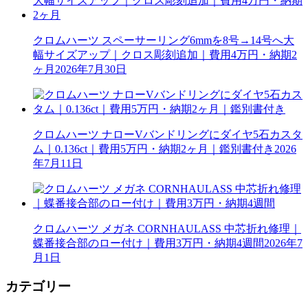
クロムハーツ スペーサーリング6mmを8号→14号へ大
幅サイズアップ｜クロス彫刻追加｜費用4万円・納期2
ヶ月
2026年7月30日
クロムハーツ ナローVバンドリングにダイヤ5石カスタ
ム｜0.136ct｜費用5万円・納期2ヶ月｜鑑別書付き
2026
年7月11日
クロムハーツ メガネ CORNHAULASS 中芯折れ修理｜
蝶番接合部のロー付け｜費用3万円・納期4週間
2026年7
月1日
カテゴリー