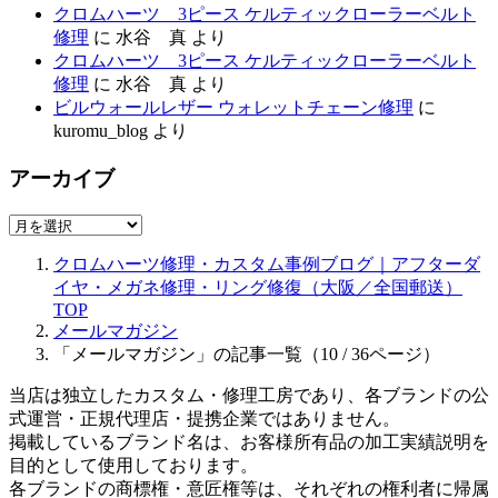
クロムハーツ 3ピース ケルティックローラーベルト
修理
に
水谷 真
より
クロムハーツ 3ピース ケルティックローラーベルト
修理
に
水谷 真
より
ビルウォールレザー ウォレットチェーン修理
に
kuromu_blog
より
アーカイブ
ア
ー
クロムハーツ修理・カスタム事例ブログ｜アフターダ
カ
イヤ・メガネ修理・リング修復（大阪／全国郵送）
イ
TOP
ブ
メールマガジン
「メールマガジン」の記事一覧（10 / 36ページ）
当店は独立したカスタム・修理工房であり、各ブランドの公
式運営・正規代理店・提携企業ではありません。
掲載しているブランド名は、お客様所有品の加工実績説明を
目的として使用しております。
各ブランドの商標権・意匠権等は、それぞれの権利者に帰属