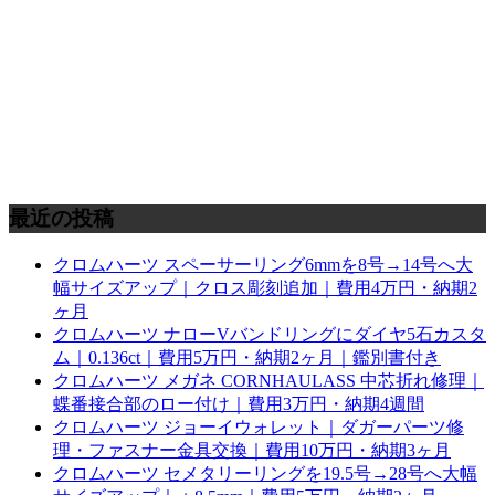
最近の投稿
クロムハーツ スペーサーリング6mmを8号→14号へ大
幅サイズアップ｜クロス彫刻追加｜費用4万円・納期2
ヶ月
クロムハーツ ナローVバンドリングにダイヤ5石カスタ
ム｜0.136ct｜費用5万円・納期2ヶ月｜鑑別書付き
クロムハーツ メガネ CORNHAULASS 中芯折れ修理｜
蝶番接合部のロー付け｜費用3万円・納期4週間
クロムハーツ ジョーイウォレット｜ダガーパーツ修
理・ファスナー金具交換｜費用10万円・納期3ヶ月
クロムハーツ セメタリーリングを19.5号→28号へ大幅