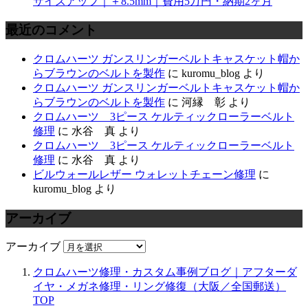
サイズアップ｜＋8.5mm｜費用5万円・納期2ヶ月
最近のコメント
クロムハーツ ガンスリンガーベルトキャスケット帽か
らブラウンのベルトを製作
に
kuromu_blog
より
クロムハーツ ガンスリンガーベルトキャスケット帽か
らブラウンのベルトを製作
に
河縁 彰
より
クロムハーツ 3ピース ケルティックローラーベルト
修理
に
水谷 真
より
クロムハーツ 3ピース ケルティックローラーベルト
修理
に
水谷 真
より
ビルウォールレザー ウォレットチェーン修理
に
kuromu_blog
より
アーカイブ
アーカイブ
クロムハーツ修理・カスタム事例ブログ｜アフターダ
イヤ・メガネ修理・リング修復（大阪／全国郵送）
TOP