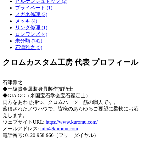
ビルケンシュトック (2)
プライベート (1)
メガネ修理 (3)
メッキ (4)
リング修理 (1)
ロンワンズ (4)
未分類 (742)
石津雅之 (5)
クロムカスタム工房 代表 プロフィール
石津雅之
◆一級貴金属装身具製作技能士
◆GIA GG（米国宝石学会宝石鑑定士）
両方をあわせ持つ、クロムハーツ一筋の職人です。
蓄積されたノウハウで、皆様のあらゆるご要望に柔軟にお応
えします。
ウェブサイトURL:
https://www.kuromu.com/
メールアドレス:
info@kuromu.com
電話番号: 0120-958-966（フリーダイヤル）