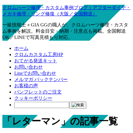
クロムハーツ修理・カスタム事例ブログ｜アフターダイヤ・
メガネ修理・リング修復（大阪／全国郵送）
一級技能士＋GIA GGの職人が、クロムハーツ修理・カスタ
ム事例を解説。料金目安・納期・注意点も掲載。全国郵送
OK／LINEで写真見積もり対応。
ホーム
クロムカスタム工房HP
おてがる発送キット
お問い合わせ
Lineでお問い合わせ
メルマガ バックナンバー
お客様の声
パンフレットのご注文
クッキーポリシー
「レターマン」の記事一覧