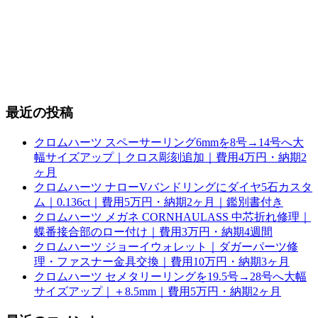
最近の投稿
クロムハーツ スペーサーリング6mmを8号→14号へ大
幅サイズアップ｜クロス彫刻追加｜費用4万円・納期2
ヶ月
クロムハーツ ナローVバンドリングにダイヤ5石カスタ
ム｜0.136ct｜費用5万円・納期2ヶ月｜鑑別書付き
クロムハーツ メガネ CORNHAULASS 中芯折れ修理｜
蝶番接合部のロー付け｜費用3万円・納期4週間
クロムハーツ ジョーイウォレット｜ダガーパーツ修
理・ファスナー金具交換｜費用10万円・納期3ヶ月
クロムハーツ セメタリーリングを19.5号→28号へ大幅
サイズアップ｜＋8.5mm｜費用5万円・納期2ヶ月