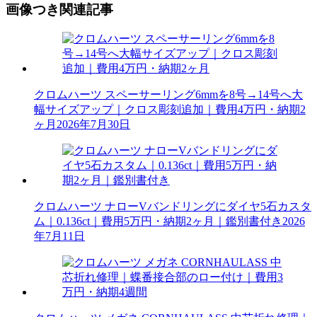
画像つき関連記事
クロムハーツ スペーサーリング6mmを8号→14号へ大
幅サイズアップ｜クロス彫刻追加｜費用4万円・納期2
ヶ月
2026年7月30日
クロムハーツ ナローVバンドリングにダイヤ5石カスタ
ム｜0.136ct｜費用5万円・納期2ヶ月｜鑑別書付き
2026
年7月11日