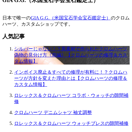
GIA G.G.（米国宝石学会宝石鑑定士）
日本で唯一の
GIA G.G.（米国宝石学会宝石鑑定士）
のクロム
ハーツ、カスタムショップです。
人気記事
シルバーじゃない！？異素材で作られたクロムハーツ
偽物の見分け方《前編》【クロムハーツの修理＆カス
タム情報】
インボイス廃止＆すべての修理が有料に！？クロムハ
ーツが方針を変えた理由とは【クロムハーツの修理＆
カスタム情報】
ロレックス＆クロムハーツ コラボ・ウォッチの隙間補
修
クロムハーツ デニムシャツ 袖丈調整
ロレックス＆クロムハーツ ウォッチブレスの隙間補修