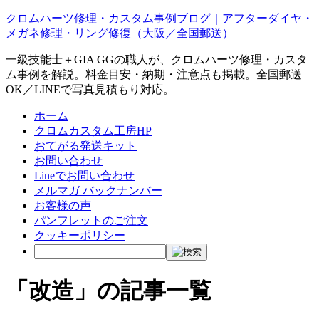
クロムハーツ修理・カスタム事例ブログ｜アフターダイヤ・
メガネ修理・リング修復（大阪／全国郵送）
一級技能士＋GIA GGの職人が、クロムハーツ修理・カスタ
ム事例を解説。料金目安・納期・注意点も掲載。全国郵送
OK／LINEで写真見積もり対応。
ホーム
クロムカスタム工房HP
おてがる発送キット
お問い合わせ
Lineでお問い合わせ
メルマガ バックナンバー
お客様の声
パンフレットのご注文
クッキーポリシー
「改造」の記事一覧