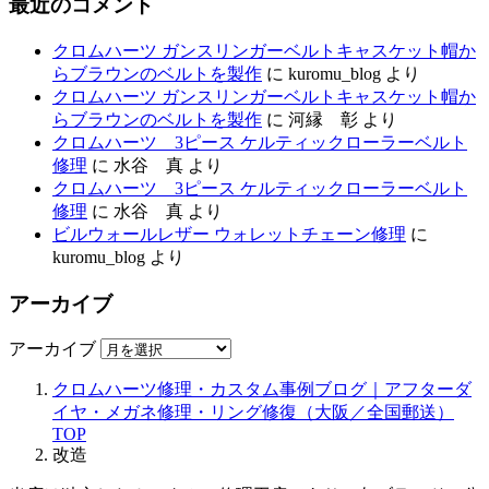
最近のコメント
クロムハーツ ガンスリンガーベルトキャスケット帽か
らブラウンのベルトを製作
に
kuromu_blog
より
クロムハーツ ガンスリンガーベルトキャスケット帽か
らブラウンのベルトを製作
に
河縁 彰
より
クロムハーツ 3ピース ケルティックローラーベルト
修理
に
水谷 真
より
クロムハーツ 3ピース ケルティックローラーベルト
修理
に
水谷 真
より
ビルウォールレザー ウォレットチェーン修理
に
kuromu_blog
より
アーカイブ
アーカイブ
クロムハーツ修理・カスタム事例ブログ｜アフターダ
イヤ・メガネ修理・リング修復（大阪／全国郵送）
TOP
改造