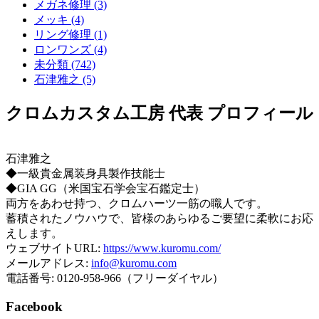
メガネ修理 (3)
メッキ (4)
リング修理 (1)
ロンワンズ (4)
未分類 (742)
石津雅之 (5)
クロムカスタム工房 代表 プロフィール
石津雅之
◆一級貴金属装身具製作技能士
◆GIA GG（米国宝石学会宝石鑑定士）
両方をあわせ持つ、クロムハーツ一筋の職人です。
蓄積されたノウハウで、皆様のあらゆるご要望に柔軟にお応
えします。
ウェブサイトURL:
https://www.kuromu.com/
メールアドレス:
info@kuromu.com
電話番号: 0120-958-966（フリーダイヤル）
Facebook