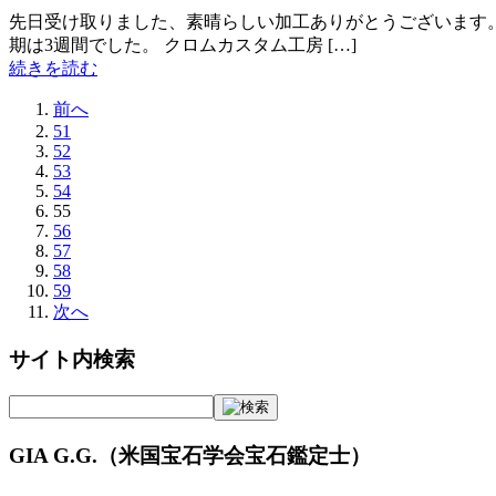
先日受け取りました、素晴らしい加工ありがとうございます。 
期は3週間でした。 クロムカスタム工房 […]
続きを読む
前へ
51
52
53
54
55
56
57
58
59
次へ
サイト内検索
GIA G.G.（米国宝石学会宝石鑑定士）