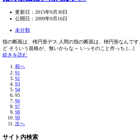
更新日：
2015年9月30日
公開日：
2009年9月16日
未分類
指の断面は、楕円形デス 人間の指の断面は、楕円形なんです
ど そういう規格が、無いからな～ いっそのこと作っち […]
続きを読む
前へ
91
92
93
94
95
96
97
98
99
次へ
サイト内検索