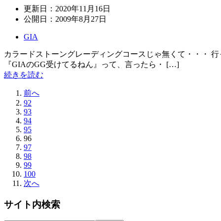
更新日：
2020年11月16日
公開日：
2009年8月27日
GIA
カラードストーングレーディングコースじゃ無くて・・・ 行っ
『GIAのGG受けてるねん』って、言ったら・ […]
続きを読む
前へ
92
93
94
95
96
97
98
99
100
次へ
サイト内検索