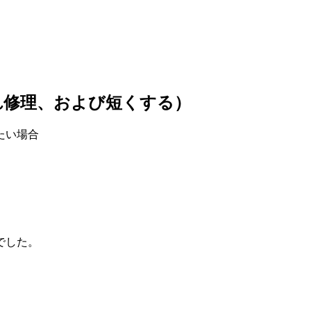
れ修理、および短くする）
たい場合
。
でした。