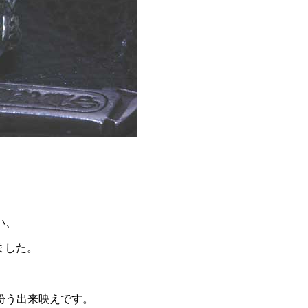
い、
ました。
。
紛う出来映えです。