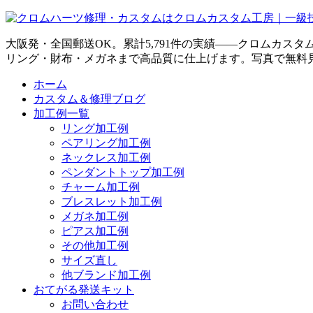
大阪発・全国郵送OK。累計5,791件の実績——クロムカス
リング・財布・メガネまで高品質に仕上げます。写真で無料
ホーム
カスタム＆修理ブログ
加工例一覧
リング加工例
ペアリング加工例
ネックレス加工例
ペンダントトップ加工例
チャーム加工例
ブレスレット加工例
メガネ加工例
ピアス加工例
その他加工例
サイズ直し
他ブランド加工例
おてがる発送キット
お問い合わせ