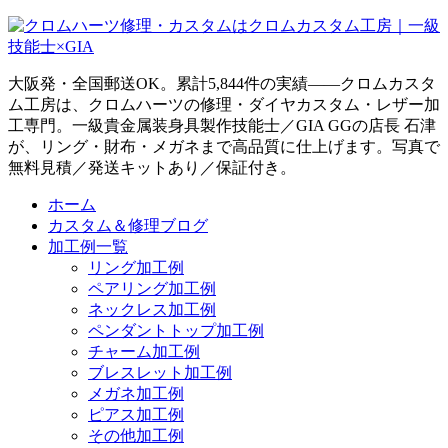
大阪発・全国郵送OK。累計5,844件の実績——クロムカスタ
ム工房は、クロムハーツの修理・ダイヤカスタム・レザー加
工専門。一級貴金属装身具製作技能士／GIA GGの店長 石津
が、リング・財布・メガネまで高品質に仕上げます。写真で
無料見積／発送キットあり／保証付き。
ホーム
カスタム＆修理ブログ
加工例一覧
リング加工例
ペアリング加工例
ネックレス加工例
ペンダントトップ加工例
チャーム加工例
ブレスレット加工例
メガネ加工例
ピアス加工例
その他加工例