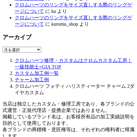
クロムハーツのリングをサイズ直しする際のリングゲ
ージについて
に
ka
より
クロムハーツのリングをサイズ直しする際のリングゲ
ージについて
に
kuromu_shop
より
アーカイブ
ア
ー
クロムハーツ修理・カスタムはクロムカスタム工房｜
カ
一級技能士×GIA
TOP
イ
カスタム加工例一覧
ブ
チャーム加工例
クロムハーツ フォティ ハリスティーター チャーム 2ダ
イヤカスタム
当店は独立したカスタム・修理工房であり、各ブランドの公
式運営・正規代理店・提携企業ではありません。
掲載しているブランド名は、お客様所有品の加工実績説明を
目的として使用しております。
各ブランドの商標権・意匠権等は、それぞれの権利者に帰属
します。