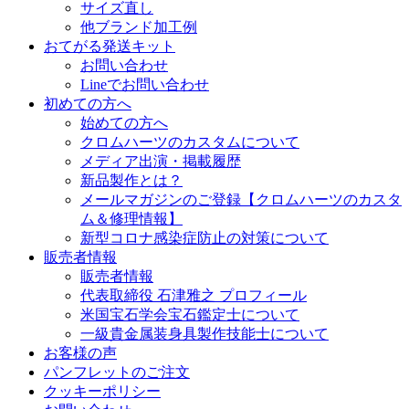
サイズ直し
他ブランド加工例
おてがる発送キット
お問い合わせ
Lineでお問い合わせ
初めての方へ
始めての方へ
クロムハーツのカスタムについて
メディア出演・掲載履歴
新品製作とは？
メールマガジンのご登録【クロムハーツのカスタ
ム＆修理情報】
新型コロナ感染症防止の対策について
販売者情報
販売者情報
代表取締役 石津雅之 プロフィール
米国宝石学会宝石鑑定士について
一級貴金属装身具製作技能士について
お客様の声
パンフレットのご注文
クッキーポリシー