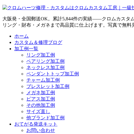
大阪発・全国郵送OK。累計5,844件の実績——クロムカス
リング・財布・メガネまで高品質に仕上げます。写真で無料
ホーム
カスタム＆修理ブログ
加工例一覧
リング加工例
ペアリング加工例
ネックレス加工例
ペンダントトップ加工例
チャーム加工例
ブレスレット加工例
メガネ加工例
ピアス加工例
その他加工例
サイズ直し
他ブランド加工例
おてがる発送キット
お問い合わせ