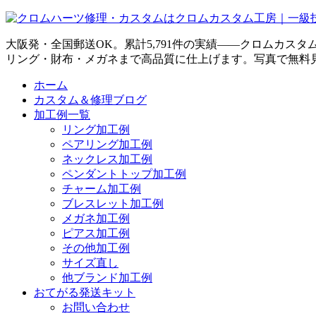
大阪発・全国郵送OK。累計5,791件の実績——クロムカス
リング・財布・メガネまで高品質に仕上げます。写真で無料
ホーム
カスタム＆修理ブログ
加工例一覧
リング加工例
ペアリング加工例
ネックレス加工例
ペンダントトップ加工例
チャーム加工例
ブレスレット加工例
メガネ加工例
ピアス加工例
その他加工例
サイズ直し
他ブランド加工例
おてがる発送キット
お問い合わせ