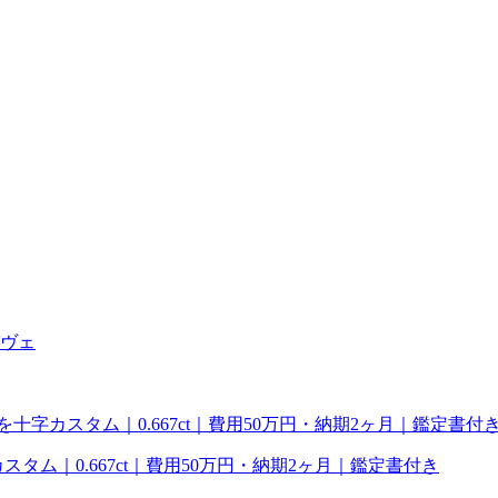
タム｜0.667ct｜費用50万円・納期2ヶ月｜鑑定書付き