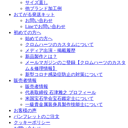
サイズ直し
他ブランド加工例
おてがる発送キット
お問い合わせ
Lineでお問い合わせ
初めての方へ
始めての方へ
クロムハーツのカスタムについて
メディア出演・掲載履歴
新品製作とは？
メールマガジンのご登録【クロムハーツのカスタ
ム＆修理情報】
新型コロナ感染症防止の対策について
販売者情報
販売者情報
代表取締役 石津雅之 プロフィール
米国宝石学会宝石鑑定士について
一級貴金属装身具製作技能士について
お客様の声
パンフレットのご注文
クッキーポリシー