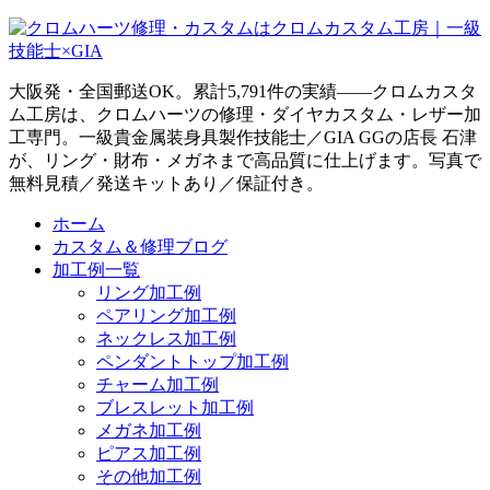
大阪発・全国郵送OK。累計5,791件の実績——クロムカスタ
ム工房は、クロムハーツの修理・ダイヤカスタム・レザー加
工専門。一級貴金属装身具製作技能士／GIA GGの店長 石津
が、リング・財布・メガネまで高品質に仕上げます。写真で
無料見積／発送キットあり／保証付き。
ホーム
カスタム＆修理ブログ
加工例一覧
リング加工例
ペアリング加工例
ネックレス加工例
ペンダントトップ加工例
チャーム加工例
ブレスレット加工例
メガネ加工例
ピアス加工例
その他加工例