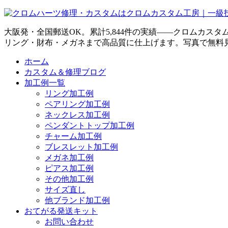
大阪発・全国郵送OK。累計5,844件の実績——クロムカス
リング・財布・メガネまで高品質に仕上げます。写真で無料
ホーム
カスタム＆修理ブログ
加工例一覧
リング加工例
ペアリング加工例
ネックレス加工例
ペンダントトップ加工例
チャーム加工例
ブレスレット加工例
メガネ加工例
ピアス加工例
その他加工例
サイズ直し
他ブランド加工例
おてがる発送キット
お問い合わせ