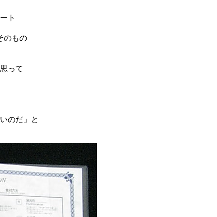
ート
そのもの
思って
いのだ」と