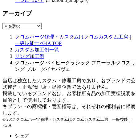
ージについて
に
kuromu_shop
より
アーカイブ
ア
ー
クロムハーツ修理・カスタムはクロムカスタム工房｜
カ
一級技能士×GIA
TOP
イ
カスタム加工例一覧
ブ
リング加工例
クロムハーツ ベイビークラシック フローラルクロスリ
ング ブルーダイヤパヴェ
当店は独立したカスタム・修理工房であり、各ブランドの公
式運営・正規代理店・提携企業ではありません。
掲載しているブランド名は、お客様所有品の加工実績説明を
目的として使用しております。
各ブランドの商標権・意匠権等は、それぞれの権利者に帰属
します。
© 2017 クロムハーツ修理・カスタムはクロムカスタム工房｜一級技能士
×GIA
シェア