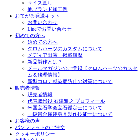
サイズ直し
他ブランド加工例
おてがる発送キット
お問い合わせ
Lineでお問い合わせ
初めての方へ
始めての方へ
クロムハーツのカスタムについて
メディア出演・掲載履歴
新品製作とは？
メールマガジンのご登録【クロムハーツのカスタ
ム＆修理情報】
新型コロナ感染症防止の対策について
販売者情報
販売者情報
代表取締役 石津雅之 プロフィール
米国宝石学会宝石鑑定士について
一級貴金属装身具製作技能士について
お客様の声
パンフレットのご注文
クッキーポリシー