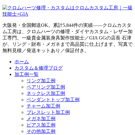
大阪発・全国郵送OK。累計5,844件の実績——クロムカスタ
ム工房は、クロムハーツの修理・ダイヤカスタム・レザー加
工専門。一級貴金属装身具製作技能士／GIA GGの店長 石津
が、リング・財布・メガネまで高品質に仕上げます。写真で
無料見積／発送キットあり／保証付き。
ホーム
カスタム＆修理ブログ
加工例一覧
リング加工例
ペアリング加工例
ネックレス加工例
ペンダントトップ加工例
チャーム加工例
ブレスレット加工例
メガネ加工例
ピアス加工例
その他加工例