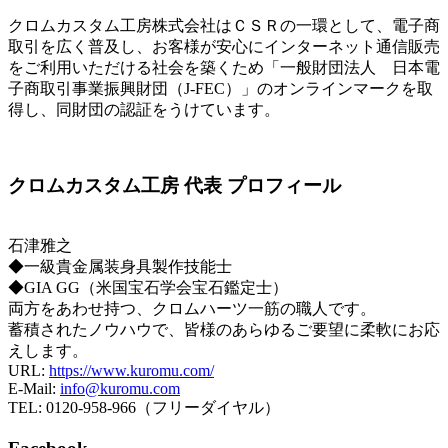
クロムカスタム工房株式会社はＣＳＲの一環として、電子商
取引を広く普及し、お客様が安心にインターネット通信販売
をご利用いただける社会を築くため「一般財団法人 日本電
子商取引事業振興財団（J-FEC）」のオンラインマークを取
得し、同財団の認証をうけています。
クロムカスタム工房 代表 プロフィール
石津雅之
◆一級貴金属装身具製作技能士
◆GIA GG（米国宝石学会宝石鑑定士）
両方をあわせ持つ、クロムハーツ一筋の職人です。
蓄積されたノウハウで、皆様のあらゆるご要望に柔軟にお応
えします。
URL:
https://www.kuromu.com/
E-Mail:
info@kuromu.com
TEL: 0120-958-966（フリーダイヤル）