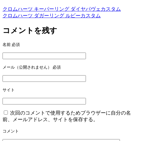
クロムハーツ キーパーリング ダイヤパヴェカスタム
投
クロムハーツ ダガーリング ルビーカスタム
稿
コメントを残す
ナ
ビ
名前
必須
ゲ
ー
メール（公開されません）
必須
シ
ョ
ン
サイト
次回のコメントで使用するためブラウザーに自分の名
前、メールアドレス、サイトを保存する。
コメント