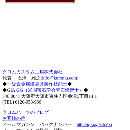
クロムカスタム工房株式会社
代表 石津 雅之(
info@kuromu.com
)
◆
一級貴金属装身具製作技能士
◆
◆
GIA GG（米国宝石学会宝石鑑定士）
◆
546-0041 大阪府大阪市東住吉区桑津5丁目14-1
(TEL) 0120-958-966
クロムハーツのブログ
お客様の声
メールマガジン、バックナンバー
http://goo.gl/sthVxi