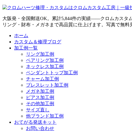
大阪発・全国郵送OK。累計5,844件の実績——クロムカス
リング・財布・メガネまで高品質に仕上げます。写真で無料
ホーム
カスタム＆修理ブログ
加工例一覧
リング加工例
ペアリング加工例
ネックレス加工例
ペンダントトップ加工例
チャーム加工例
ブレスレット加工例
メガネ加工例
ピアス加工例
その他加工例
サイズ直し
他ブランド加工例
おてがる発送キット
お問い合わせ