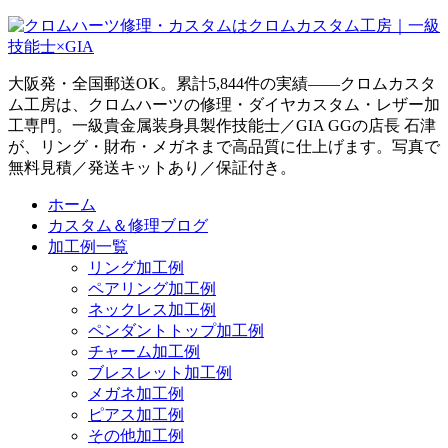
大阪発・全国郵送OK。累計5,844件の実績——クロムカスタ
ム工房は、クロムハーツの修理・ダイヤカスタム・レザー加
工専門。一級貴金属装身具製作技能士／GIA GGの店長 石津
が、リング・財布・メガネまで高品質に仕上げます。写真で
無料見積／発送キットあり／保証付き。
ホーム
カスタム＆修理ブログ
加工例一覧
リング加工例
ペアリング加工例
ネックレス加工例
ペンダントトップ加工例
チャーム加工例
ブレスレット加工例
メガネ加工例
ピアス加工例
その他加工例