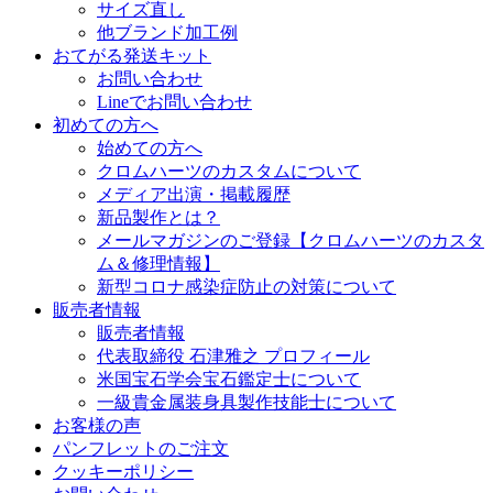
サイズ直し
他ブランド加工例
おてがる発送キット
お問い合わせ
Lineでお問い合わせ
初めての方へ
始めての方へ
クロムハーツのカスタムについて
メディア出演・掲載履歴
新品製作とは？
メールマガジンのご登録【クロムハーツのカスタ
ム＆修理情報】
新型コロナ感染症防止の対策について
販売者情報
販売者情報
代表取締役 石津雅之 プロフィール
米国宝石学会宝石鑑定士について
一級貴金属装身具製作技能士について
お客様の声
パンフレットのご注文
クッキーポリシー