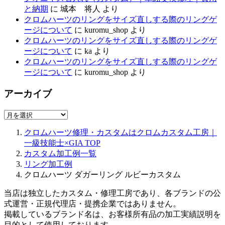
と納期
に
城本 将人
より
クロムハーツのリングをサイズ直しする際のリングゲ
ージについて
に
kuromu_shop
より
クロムハーツのリングをサイズ直しする際のリングゲ
ージについて
に
ka
より
クロムハーツのリングをサイズ直しする際のリングゲ
ージについて
に
kuromu_shop
より
アーカイブ
ア
ー
クロムハーツ修理・カスタムはクロムカスタム工房｜
カ
一級技能士×GIA
TOP
イ
カスタム加工例一覧
ブ
リング加工例
クロムハーツ ダガーリング ルビーカスタム
当店は独立したカスタム・修理工房であり、各ブランドの公
式運営・正規代理店・提携企業ではありません。
掲載しているブランド名は、お客様所有品の加工実績説明を
目的として使用しております。