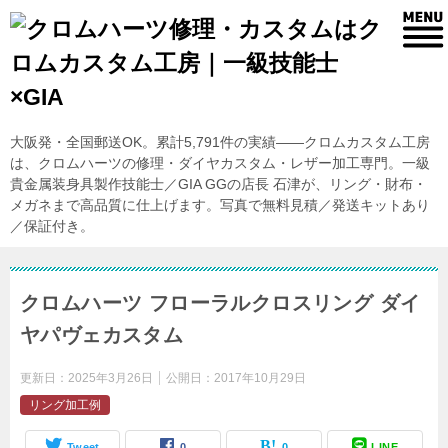
大阪発・全国郵送OK。累計5,791件の実績——クロムカスタム工房
は、クロムハーツの修理・ダイヤカスタム・レザー加工専門。一級
貴金属装身具製作技能士／GIA GGの店長 石津が、リング・財布・
メガネまで高品質に仕上げます。写真で無料見積／発送キットあり
／保証付き。
クロムハーツ フローラルクロスリング ダイ
ヤパヴェカスタム
更新日：
2025年3月26日
公開日：
2017年10月29日
リング加工例
Tweet
0
0
LINE