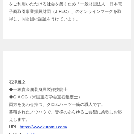
をご利用いただける社会を築くため「一般財団法人 日本電
子商取引事業振興財団（J-FEC）」のオンラインマークを取
得し、同財団の認証をうけています。
クロムカスタム工房 代表 プロフィール
石津雅之
◆一級貴金属装身具製作技能士
◆GIA GG（米国宝石学会宝石鑑定士）
両方をあわせ持つ、クロムハーツ一筋の職人です。
蓄積されたノウハウで、皆様のあらゆるご要望に柔軟にお応
えします。
URL:
https://www.kuromu.com/