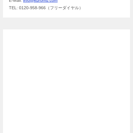
E-Mail:
info@kuromu.com
TEL: 0120-958-966（フリーダイヤル）
Facebook