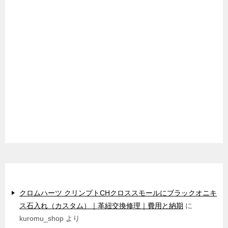
最近のコメント
クロムハーツ クリンプトCHクロススモールにブラックオニキ
ス石入れ（カスタム）｜革紐交換修理｜費用と納期
に
kuromu_shop
より