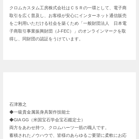
クロムカスタム工房株式会社はＣＳＲの一環として、電子商
取引を広く普及し、お客様が安心にインターネット通信販売
をご利用いただける社会を築くため「一般財団法人 日本電
子商取引事業振興財団（J-FEC）」のオンラインマークを取
得し、同財団の認証をうけています。
クロムカスタム工房 代表 プロフィール
石津雅之
◆一級貴金属装身具製作技能士
◆GIA GG（米国宝石学会宝石鑑定士）
両方をあわせ持つ、クロムハーツ一筋の職人です。
蓄積されたノウハウで、皆様のあらゆるご要望に柔軟にお応