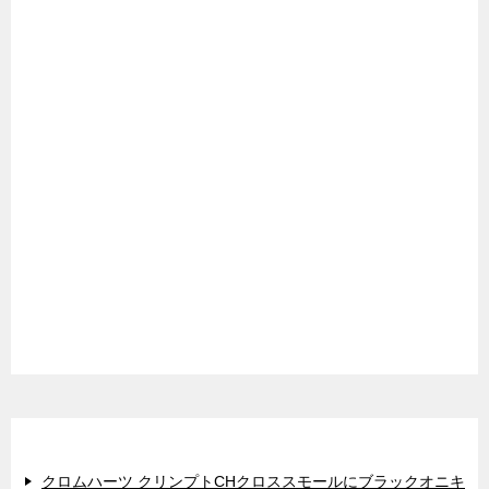
最近のコメント
クロムハーツ クリンプトCHクロススモールにブラックオニキ