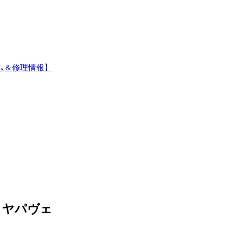
ム＆修理情報】
イヤパヴェ