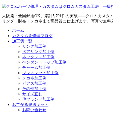
大阪発・全国郵送OK。累計5,791件の実績——クロムカス
リング・財布・メガネまで高品質に仕上げます。写真で無料
ホーム
カスタム＆修理ブログ
加工例一覧
リング加工例
ペアリング加工例
ネックレス加工例
ペンダントトップ加工例
チャーム加工例
ブレスレット加工例
メガネ加工例
ピアス加工例
その他加工例
サイズ直し
他ブランド加工例
おてがる発送キット
お問い合わせ