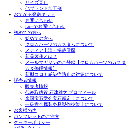
サイズ直し
他ブランド加工例
おてがる発送キット
お問い合わせ
Lineでお問い合わせ
初めての方へ
始めての方へ
クロムハーツのカスタムについて
メディア出演・掲載履歴
新品製作とは？
メールマガジンのご登録【クロムハーツのカスタ
ム＆修理情報】
新型コロナ感染症防止の対策について
販売者情報
販売者情報
代表取締役 石津雅之 プロフィール
米国宝石学会宝石鑑定士について
一級貴金属装身具製作技能士について
お客様の声
パンフレットのご注文
クッキーポリシー