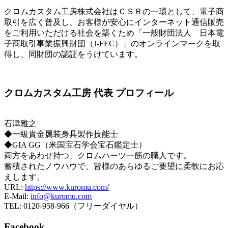
クロムカスタム工房株式会社はＣＳＲの一環として、電子商
取引を広く普及し、お客様が安心にインターネット通信販売
をご利用いただける社会を築くため「一般財団法人 日本電
子商取引事業振興財団（J-FEC）」のオンラインマークを取
得し、同財団の認証をうけています。
クロムカスタム工房 代表 プロフィール
石津雅之
◆一級貴金属装身具製作技能士
◆GIA GG（米国宝石学会宝石鑑定士）
両方をあわせ持つ、クロムハーツ一筋の職人です。
蓄積されたノウハウで、皆様のあらゆるご要望に柔軟にお応
えします。
URL:
https://www.kuromu.com/
E-Mail:
info@kuromu.com
TEL: 0120-958-966（フリーダイヤル）
Facebook