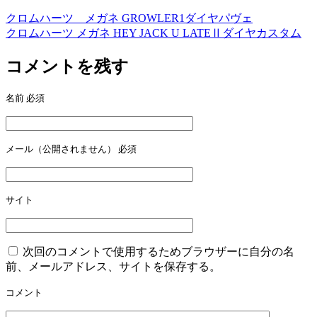
クロムハーツ メガネ GROWLER1ダイヤパヴェ
投
クロムハーツ メガネ HEY JACK U LATEⅡダイヤカスタム
稿
コメントを残す
ナ
ビ
名前
必須
ゲ
ー
メール（公開されません）
必須
シ
ョ
ン
サイト
次回のコメントで使用するためブラウザーに自分の名
前、メールアドレス、サイトを保存する。
コメント