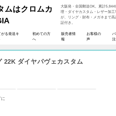
大阪発・全国郵送OK。累計5,8
理・ダイヤカスタム・レザー加工専
が、リング・財布・メガネまで高
証付き。
てがる発送キ
初めての方
販売者情
お客様の
パ
ト
へ
報
声
注
 22K ダイヤパヴェカスタム
グに