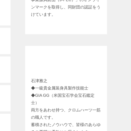
ンマークを取得し、同財団の認証をう
けています。
クロムカスタム工房 代表 プロフィ
ール
石津雅之
◆一級貴金属装身具製作技能士
◆GIA GG（米国宝石学会宝石鑑定
士）
両方をあわせ持つ、クロムハーツ一筋
の職人です。
蓄積されたノウハウで、皆様のあらゆ