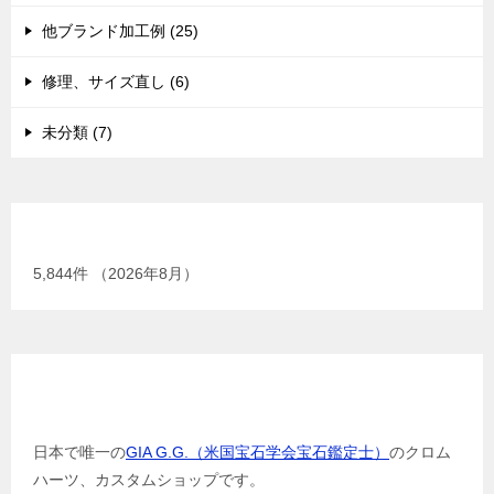
他ブランド加工例 (25)
修理、サイズ直し (6)
未分類 (7)
現在までの加工総数
5,844
件 （2026年8月）
GIA G.G.（米国宝石学会宝石鑑定士）
日本で唯一の
GIA G.G.（米国宝石学会宝石鑑定士）
のクロム
ハーツ、カスタムショップです。