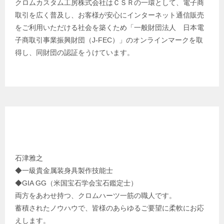
クロムカスタム工房株式会社はＣＳＲの一環として、電子商
取引を広く普及し、お客様が安心にインターネット通信販売
をご利用いただける社会を築くため「一般財団法人 日本電
子商取引事業振興財団（J-FEC）」のオンラインマークを取
得し、同財団の認証をうけています。
クロムカスタム工房 代表 プロフィール
石津雅之
◆一級貴金属装身具製作技能士
◆GIA GG（米国宝石学会宝石鑑定士）
両方をあわせ持つ、クロムハーツ一筋の職人です。
蓄積されたノウハウで、皆様のあらゆるご要望に柔軟にお応
えします。