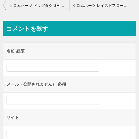
投
クロムハーツ ドッグタグ SM CHクロス、ピンクサファイヤパヴェ
クロムハーツ レイズドフローラルクロスドッグタグ ダイヤパヴェカスタム
稿
ナ
コメントを残す
ビ
ゲ
名前
必須
ー
シ
ョ
ン
メール（公開されません）
必須
サイト