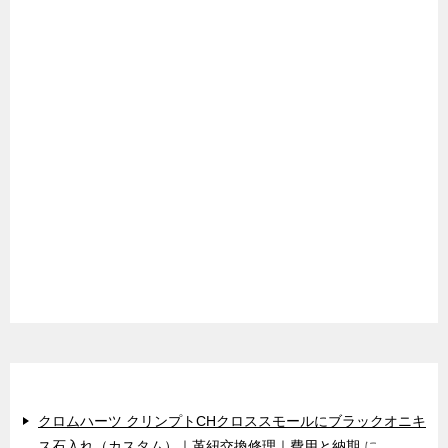
最近のコメント
クロムハーツ クリンプトCHクロススモールにブラックオニキ
ス石入れ（カスタム）｜革紐交換修理｜費用と納期
に