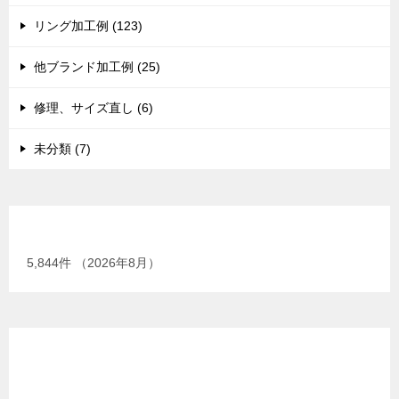
リング加工例 (123)
他ブランド加工例 (25)
修理、サイズ直し (6)
未分類 (7)
現在までの加工総数
5,844
件 （2026年8月）
GIA G.G.（米国宝石学会宝石鑑定士）