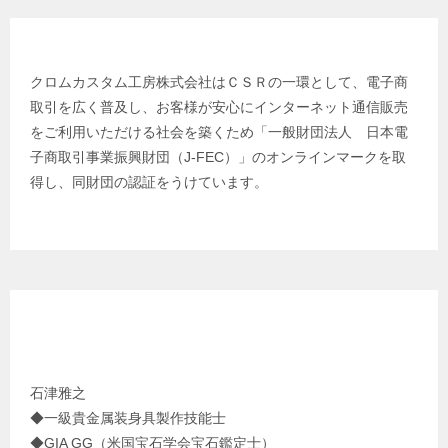
日本電子商取引事業振興財団
クロムカスタム工房株式会社はＣＳＲの一環として、電子商
取引を広く普及し、お客様が安心にインターネット通信販売
をご利用いただける社会を築くため「一般財団法人 日本電
子商取引事業振興財団（J-FEC）」のオンラインマークを取
得し、同財団の認証をうけています。
クロムカスタム工房 代表 プロフィール
石津雅之
◆一級貴金属装身具製作技能士
◆GIA GG（米国宝石学会宝石鑑定士）