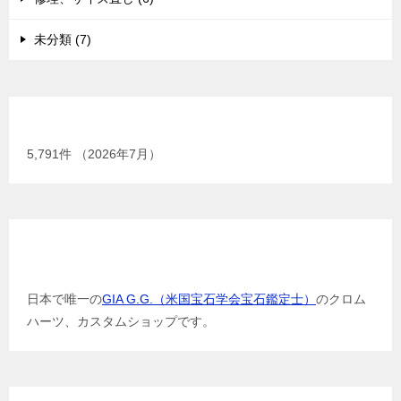
未分類 (7)
現在までの加工総数
5,791
件 （2026年7月）
GIA G.G.（米国宝石学会宝石鑑定士）
日本で唯一の
GIA G.G.（米国宝石学会宝石鑑定士）
のクロム
ハーツ、カスタムショップです。