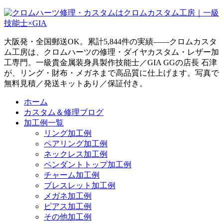
大阪発・全国郵送OK。累計5,844件の実績——クロムカスタ
ム工房は、クロムハーツの修理・ダイヤカスタム・レザー加
工専門。一級貴金属装身具製作技能士／GIA GGの店長 石津
が、リング・財布・メガネまで高品質に仕上げます。写真で
無料見積／発送キットあり／保証付き。
ホーム
カスタム＆修理ブログ
加工例一覧
リング加工例
ペアリング加工例
ネックレス加工例
ペンダントトップ加工例
チャーム加工例
ブレスレット加工例
メガネ加工例
ピアス加工例
その他加工例