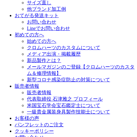
サイズ直し
他ブランド加工例
おてがる発送キット
お問い合わせ
Lineでお問い合わせ
初めての方へ
始めての方へ
クロムハーツのカスタムについて
メディア出演・掲載履歴
新品製作とは？
メールマガジンのご登録【クロムハーツのカスタ
ム＆修理情報】
新型コロナ感染症防止の対策について
販売者情報
販売者情報
代表取締役 石津雅之 プロフィール
米国宝石学会宝石鑑定士について
一級貴金属装身具製作技能士について
お客様の声
パンフレットのご注文
クッキーポリシー