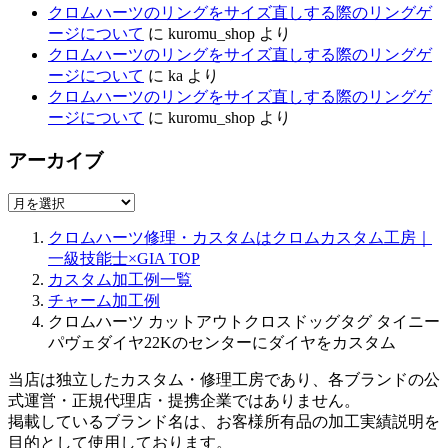
クロムハーツのリングをサイズ直しする際のリングゲ
ージについて
に
kuromu_shop
より
クロムハーツのリングをサイズ直しする際のリングゲ
ージについて
に
ka
より
クロムハーツのリングをサイズ直しする際のリングゲ
ージについて
に
kuromu_shop
より
アーカイブ
ア
ー
クロムハーツ修理・カスタムはクロムカスタム工房｜
カ
一級技能士×GIA
TOP
イ
カスタム加工例一覧
ブ
チャーム加工例
クロムハーツ カットアウトクロスドッグタグ タイニー
パヴェダイヤ22Kのセンターにダイヤをカスタム
当店は独立したカスタム・修理工房であり、各ブランドの公
式運営・正規代理店・提携企業ではありません。
掲載しているブランド名は、お客様所有品の加工実績説明を
目的として使用しております。