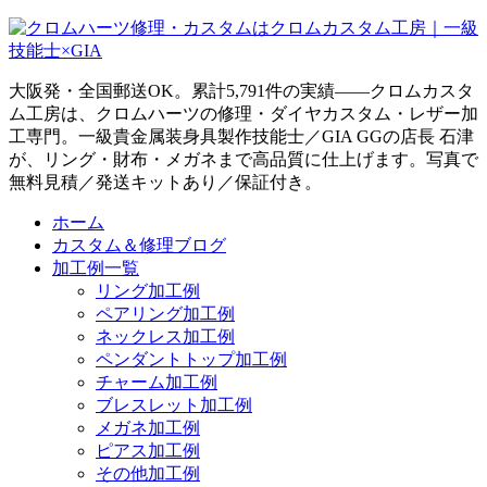
大阪発・全国郵送OK。累計5,791件の実績——クロムカスタ
ム工房は、クロムハーツの修理・ダイヤカスタム・レザー加
工専門。一級貴金属装身具製作技能士／GIA GGの店長 石津
が、リング・財布・メガネまで高品質に仕上げます。写真で
無料見積／発送キットあり／保証付き。
ホーム
カスタム＆修理ブログ
加工例一覧
リング加工例
ペアリング加工例
ネックレス加工例
ペンダントトップ加工例
チャーム加工例
ブレスレット加工例
メガネ加工例
ピアス加工例
その他加工例