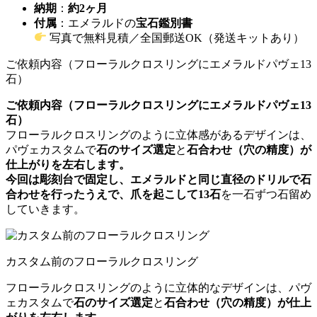
納期
：
約2ヶ月
付属
：エメラルドの
宝石鑑別書
写真で無料見積／全国郵送OK（発送キットあり）
ご依頼内容（フローラルクロスリングにエメラルドパヴェ13
石）
ご依頼内容（フローラルクロスリングにエメラルドパヴェ13
石）
フローラルクロスリングのように立体感があるデザインは、
パヴェカスタムで
石のサイズ選定
と
石合わせ（穴の精度）
が
仕上がりを左右します。
今回は彫刻台で固定し、エメラルドと同じ直径のドリルで石
合わせを行ったうえで、爪を起こして
13石
を一石ずつ石留め
していきます。
カスタム前のフローラルクロスリング
フローラルクロスリングのように立体的なデザインは、パヴ
ェカスタムで
石のサイズ選定
と
石合わせ（穴の精度）
が仕上