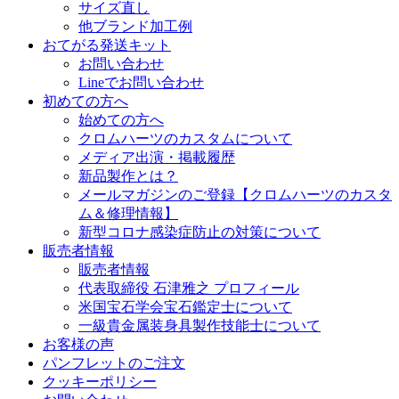
サイズ直し
他ブランド加工例
おてがる発送キット
お問い合わせ
Lineでお問い合わせ
初めての方へ
始めての方へ
クロムハーツのカスタムについて
メディア出演・掲載履歴
新品製作とは？
メールマガジンのご登録【クロムハーツのカスタ
ム＆修理情報】
新型コロナ感染症防止の対策について
販売者情報
販売者情報
代表取締役 石津雅之 プロフィール
米国宝石学会宝石鑑定士について
一級貴金属装身具製作技能士について
お客様の声
パンフレットのご注文
クッキーポリシー