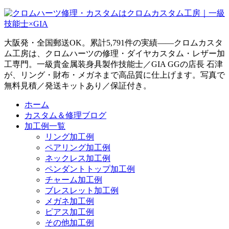
大阪発・全国郵送OK。累計5,791件の実績——クロムカスタ
ム工房は、クロムハーツの修理・ダイヤカスタム・レザー加
工専門。一級貴金属装身具製作技能士／GIA GGの店長 石津
が、リング・財布・メガネまで高品質に仕上げます。写真で
無料見積／発送キットあり／保証付き。
ホーム
カスタム＆修理ブログ
加工例一覧
リング加工例
ペアリング加工例
ネックレス加工例
ペンダントトップ加工例
チャーム加工例
ブレスレット加工例
メガネ加工例
ピアス加工例
その他加工例