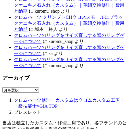
クオニキス石入れ（カスタム）｜革紐交換修理｜費用
と納期
に
kuromu_shop
より
クロムハーツ クリンプトCHクロススモールにブラッ
クオニキス石入れ（カスタム）｜革紐交換修理｜費用
と納期
に
城本 将人
より
クロムハーツのリングをサイズ直しする際のリングゲ
ージについて
に
kuromu_shop
より
クロムハーツのリングをサイズ直しする際のリングゲ
ージについて
に
ka
より
クロムハーツのリングをサイズ直しする際のリングゲ
ージについて
に
kuromu_shop
より
アーカイブ
ア
ー
クロムハーツ修理・カスタムはクロムカスタム工房｜
カ
一級技能士×GIA
TOP
イ
ブレスレット
ブ
当店は独立したカスタム・修理工房であり、各ブランドの公
式運営・正規代理店・提携企業ではありません。