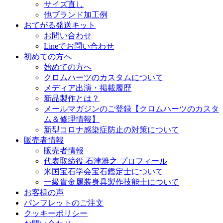
サイズ直し
他ブランド加工例
おてがる発送キット
お問い合わせ
Lineでお問い合わせ
初めての方へ
始めての方へ
クロムハーツのカスタムについて
メディア出演・掲載履歴
新品製作とは？
メールマガジンのご登録【クロムハーツのカスタ
ム＆修理情報】
新型コロナ感染症防止の対策について
販売者情報
販売者情報
代表取締役 石津雅之 プロフィール
米国宝石学会宝石鑑定士について
一級貴金属装身具製作技能士について
お客様の声
パンフレットのご注文
クッキーポリシー