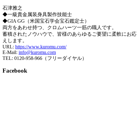
石津雅之
◆一級貴金属装身具製作技能士
◆GIA GG（米国宝石学会宝石鑑定士）
両方をあわせ持つ、クロムハーツ一筋の職人です。
蓄積されたノウハウで、皆様のあらゆるご要望に柔軟にお応
えします。
URL:
https://www.kuromu.com/
E-Mail:
info@kuromu.com
TEL: 0120-958-966（フリーダイヤル）
Facebook