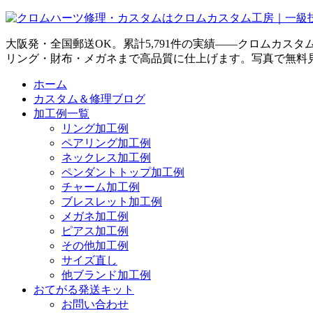
大阪発・全国郵送OK。累計5,791件の実績——クロムカス
リング・財布・メガネまで高品質に仕上げます。写真で無料
ホーム
カスタム＆修理ブログ
加工例一覧
リング加工例
ペアリング加工例
ネックレス加工例
ペンダントトップ加工例
チャーム加工例
ブレスレット加工例
メガネ加工例
ピアス加工例
その他加工例
サイズ直し
他ブランド加工例
おてがる発送キット
お問い合わせ