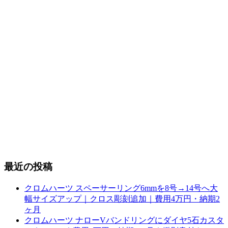
最近の投稿
クロムハーツ スペーサーリング6mmを8号→14号へ大
幅サイズアップ｜クロス彫刻追加｜費用4万円・納期2
ヶ月
クロムハーツ ナローVバンドリングにダイヤ5石カスタ