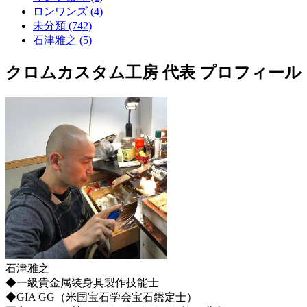
ロンワンズ (4)
未分類 (742)
石津雅之 (5)
クロムカスタム工房 代表 プロフィール
石津雅之
◆一級貴金属装身具製作技能士
◆GIA GG（米国宝石学会宝石鑑定士）