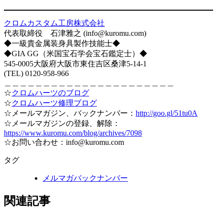
クロムカスタム工房株式会社
代表取締役 石津雅之 (info@kuromu.com)
◆一級貴金属装身具製作技能士◆
◆GIA GG（米国宝石学会宝石鑑定士）◆
545-0005大阪府大阪市東住吉区桑津5-14-1
(TEL) 0120-958-966
＿＿＿＿＿＿＿＿＿＿＿＿＿＿＿＿＿＿＿＿＿＿
☆
クロムハーツのブログ
☆
クロムハーツ修理ブログ
☆メールマガジン、バックナンバー：
http://goo.gl/51tu0A
☆メールマガジンの登録、解除：
https://www.kuromu.com/blog/archives/7098
☆お問い合わせ：info@kuromu.com
タグ
メルマガバックナンバー
関連記事