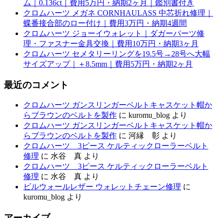
ム｜0.136ct｜費用5万円・納期2ヶ月｜鑑別書付き
クロムハーツ メガネ CORNHAULASS 中芯折れ修理｜
蝶番接合部のロー付け｜費用3万円・納期4週間
クロムハーツ ジョーイウォレット｜ダガーパーツ修
理・ファスナー金具交換｜費用10万円・納期3ヶ月
クロムハーツ セメタリーリングを19.5号→28号へ大幅
サイズアップ｜＋8.5mm｜費用5万円・納期2ヶ月
最近のコメント
クロムハーツ ガンスリンガーベルトキャスケット帽か
らブラウンのベルトを製作
に
kuromu_blog
より
クロムハーツ ガンスリンガーベルトキャスケット帽か
らブラウンのベルトを製作
に
河縁 彰
より
クロムハーツ 3ピース ケルティックローラーベルト
修理
に
水谷 真
より
クロムハーツ 3ピース ケルティックローラーベルト
修理
に
水谷 真
より
ビルウォールレザー ウォレットチェーン修理
に
kuromu_blog
より
アーカイブ