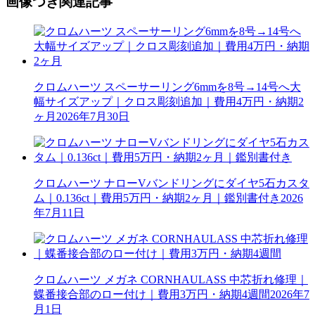
画像つき関連記事
クロムハーツ スペーサーリング6mmを8号→14号へ大
幅サイズアップ｜クロス彫刻追加｜費用4万円・納期2
ヶ月
2026年7月30日
クロムハーツ ナローVバンドリングにダイヤ5石カスタ
ム｜0.136ct｜費用5万円・納期2ヶ月｜鑑別書付き
2026
年7月11日
クロムハーツ メガネ CORNHAULASS 中芯折れ修理｜
蝶番接合部のロー付け｜費用3万円・納期4週間
2026年7
月1日