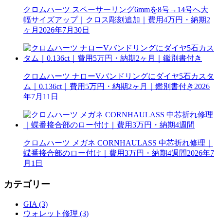
クロムハーツ スペーサーリング6mmを8号→14号へ大
幅サイズアップ｜クロス彫刻追加｜費用4万円・納期2
ヶ月
2026年7月30日
クロムハーツ ナローVバンドリングにダイヤ5石カスタ
ム｜0.136ct｜費用5万円・納期2ヶ月｜鑑別書付き
2026
年7月11日
クロムハーツ メガネ CORNHAULASS 中芯折れ修理｜
蝶番接合部のロー付け｜費用3万円・納期4週間
2026年7
月1日
カテゴリー
GIA (3)
ウォレット修理 (3)