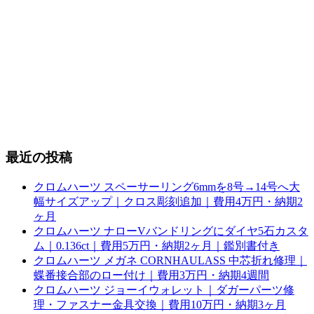
最近の投稿
クロムハーツ スペーサーリング6mmを8号→14号へ大
幅サイズアップ｜クロス彫刻追加｜費用4万円・納期2
ヶ月
クロムハーツ ナローVバンドリングにダイヤ5石カスタ
ム｜0.136ct｜費用5万円・納期2ヶ月｜鑑別書付き
クロムハーツ メガネ CORNHAULASS 中芯折れ修理｜
蝶番接合部のロー付け｜費用3万円・納期4週間
クロムハーツ ジョーイウォレット｜ダガーパーツ修
理・ファスナー金具交換｜費用10万円・納期3ヶ月