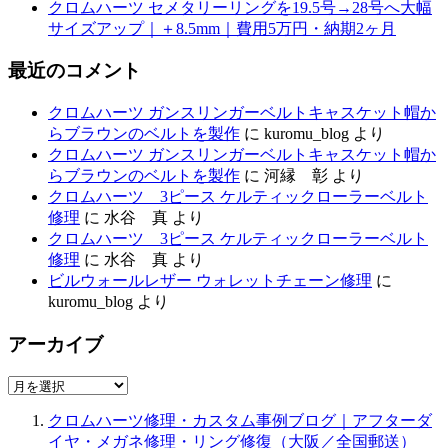
クロムハーツ セメタリーリングを19.5号→28号へ大幅
サイズアップ｜＋8.5mm｜費用5万円・納期2ヶ月
最近のコメント
クロムハーツ ガンスリンガーベルトキャスケット帽か
らブラウンのベルトを製作
に
kuromu_blog
より
クロムハーツ ガンスリンガーベルトキャスケット帽か
らブラウンのベルトを製作
に
河縁 彰
より
クロムハーツ 3ピース ケルティックローラーベルト
修理
に
水谷 真
より
クロムハーツ 3ピース ケルティックローラーベルト
修理
に
水谷 真
より
ビルウォールレザー ウォレットチェーン修理
に
kuromu_blog
より
アーカイブ
ア
ー
クロムハーツ修理・カスタム事例ブログ｜アフターダ
カ
イヤ・メガネ修理・リング修復（大阪／全国郵送）
イ