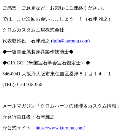
ご感想・ご意見など、お気軽にご連絡ください。
では、また次回お会いしましょう！！（石津 雅之）
クロムカスタム工房株式会社
代表取締役 石津雅之 (
info@kuromu.com
)
◆一級貴金属装身具製作技能士◆
◆GIA GG（米国宝石学会宝石鑑定士）◆
546-0041 大阪府大阪市東住吉区桑津５丁目１４－１
(TEL) 0120-958-966
＿＿＿＿＿＿＿＿＿＿＿＿＿＿＿＿＿＿＿＿＿＿
メールマガジン「クロムハーツの修理＆カスタム情報」
☆発行責任者：石津雅之
☆公式サイト
https://www.kuromu.com/