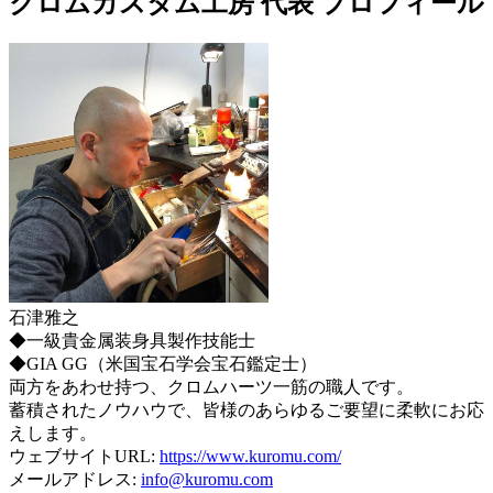
クロムカスタム工房 代表 プロフィール
石津雅之
◆一級貴金属装身具製作技能士
◆GIA GG（米国宝石学会宝石鑑定士）
両方をあわせ持つ、クロムハーツ一筋の職人です。
蓄積されたノウハウで、皆様のあらゆるご要望に柔軟にお応
えします。
ウェブサイトURL:
https://www.kuromu.com/
メールアドレス:
info@kuromu.com