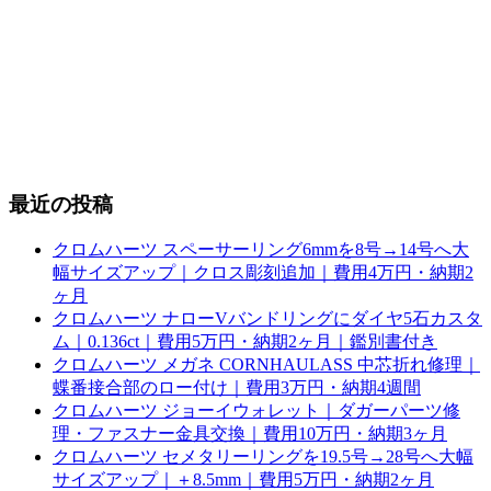
最近の投稿
クロムハーツ スペーサーリング6mmを8号→14号へ大
幅サイズアップ｜クロス彫刻追加｜費用4万円・納期2
ヶ月
クロムハーツ ナローVバンドリングにダイヤ5石カスタ
ム｜0.136ct｜費用5万円・納期2ヶ月｜鑑別書付き
クロムハーツ メガネ CORNHAULASS 中芯折れ修理｜
蝶番接合部のロー付け｜費用3万円・納期4週間
クロムハーツ ジョーイウォレット｜ダガーパーツ修
理・ファスナー金具交換｜費用10万円・納期3ヶ月
クロムハーツ セメタリーリングを19.5号→28号へ大幅
サイズアップ｜＋8.5mm｜費用5万円・納期2ヶ月