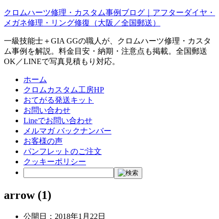
クロムハーツ修理・カスタム事例ブログ｜アフターダイヤ・
メガネ修理・リング修復（大阪／全国郵送）
一級技能士＋GIA GGの職人が、クロムハーツ修理・カスタ
ム事例を解説。料金目安・納期・注意点も掲載。全国郵送
OK／LINEで写真見積もり対応。
ホーム
クロムカスタム工房HP
おてがる発送キット
お問い合わせ
Lineでお問い合わせ
メルマガ バックナンバー
お客様の声
パンフレットのご注文
クッキーポリシー
arrow (1)
公開日：
2018年1月22日