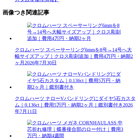
画像つき関連記事
クロムハーツ スペーサーリング6mmを8号→14号へ大
幅サイズアップ｜クロス彫刻追加｜費用4万円・納期2
ヶ月
2026年7月30日
クロムハーツ ナローVバンドリングにダイヤ5石カスタ
ム｜0.136ct｜費用5万円・納期2ヶ月｜鑑別書付き
2026
年7月11日