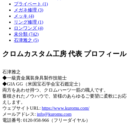
プライベート (1)
メガネ修理 (3)
メッキ (4)
リング修理 (1)
ロンワンズ (4)
未分類 (742)
石津雅之 (5)
クロムカスタム工房 代表 プロフィール
石津雅之
◆一級貴金属装身具製作技能士
◆GIA GG（米国宝石学会宝石鑑定士）
両方をあわせ持つ、クロムハーツ一筋の職人です。
蓄積されたノウハウで、皆様のあらゆるご要望に柔軟にお応
えします。
ウェブサイトURL:
https://www.kuromu.com/
メールアドレス:
info@kuromu.com
電話番号: 0120-958-966（フリーダイヤル）