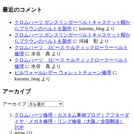
最近のコメント
クロムハーツ ガンスリンガーベルトキャスケット帽か
らブラウンのベルトを製作
に
kuromu_blog
より
クロムハーツ ガンスリンガーベルトキャスケット帽か
らブラウンのベルトを製作
に
河縁 彰
より
クロムハーツ 3ピース ケルティックローラーベルト
修理
に
水谷 真
より
クロムハーツ 3ピース ケルティックローラーベルト
修理
に
水谷 真
より
ビルウォールレザー ウォレットチェーン修理
に
kuromu_blog
より
アーカイブ
アーカイブ
クロムハーツ修理・カスタム事例ブログ｜アフターダ
イヤ・メガネ修理・リング修復（大阪／全国郵送）
TOP
arrow (1)