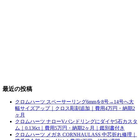
最近の投稿
クロムハーツ スペーサーリング6mmを8号→14号へ大
幅サイズアップ｜クロス彫刻追加｜費用4万円・納期2
ヶ月
クロムハーツ ナローVバンドリングにダイヤ5石カスタ
ム｜0.136ct｜費用5万円・納期2ヶ月｜鑑別書付き
クロムハーツ メガネ CORNHAULASS 中芯折れ修理｜