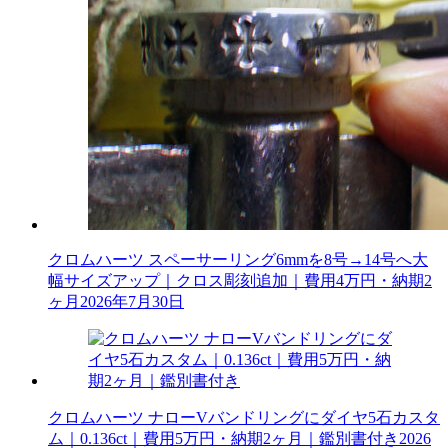
クロムハーツ スペーサーリング6mmを8号→14号へ大
幅サイズアップ｜クロス彫刻追加｜費用4万円・納期2
ヶ月
2026年7月30日
クロムハーツ ナローVバンドリングにダイヤ5石カスタ
ム｜0.136ct｜費用5万円・納期2ヶ月｜鑑別書付き
2026