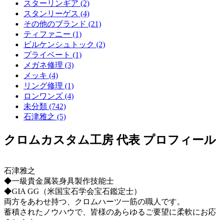
スターリンギア (2)
スタンリーゲス (4)
その他のブランド (21)
ティファニー (1)
ビルケンシュトック (2)
プライベート (1)
メガネ修理 (3)
メッキ (4)
リング修理 (1)
ロンワンズ (4)
未分類 (742)
石津雅之 (5)
クロムカスタム工房 代表 プロフィール
石津雅之
◆一級貴金属装身具製作技能士
◆GIA GG（米国宝石学会宝石鑑定士）
両方をあわせ持つ、クロムハーツ一筋の職人です。
蓄積されたノウハウで、皆様のあらゆるご要望に柔軟にお応