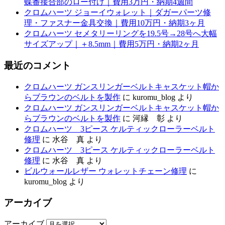
蝶番接合部のロー付け｜費用3万円・納期4週間
クロムハーツ ジョーイウォレット｜ダガーパーツ修
理・ファスナー金具交換｜費用10万円・納期3ヶ月
クロムハーツ セメタリーリングを19.5号→28号へ大幅
サイズアップ｜＋8.5mm｜費用5万円・納期2ヶ月
最近のコメント
クロムハーツ ガンスリンガーベルトキャスケット帽か
らブラウンのベルトを製作
に
kuromu_blog
より
クロムハーツ ガンスリンガーベルトキャスケット帽か
らブラウンのベルトを製作
に
河縁 彰
より
クロムハーツ 3ピース ケルティックローラーベルト
修理
に
水谷 真
より
クロムハーツ 3ピース ケルティックローラーベルト
修理
に
水谷 真
より
ビルウォールレザー ウォレットチェーン修理
に
kuromu_blog
より
アーカイブ
アーカイブ