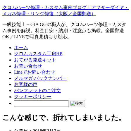
クロムハーツ修理・カスタム事例ブログ｜アフターダイヤ・
メガネ修理・リング修復（大阪／全国郵送）
一級技能士＋GIA GGの職人が、クロムハーツ修理・カスタ
ム事例を解説。料金目安・納期・注意点も掲載。全国郵送
OK／LINEで写真見積もり対応。
ホーム
クロムカスタム工房HP
おてがる発送キット
お問い合わせ
Lineでお問い合わせ
メルマガ バックナンバー
お客様の声
パンフレットのご注文
クッキーポリシー
こんな感じで、折れてしまいました。
公開日：
2018年3月7日