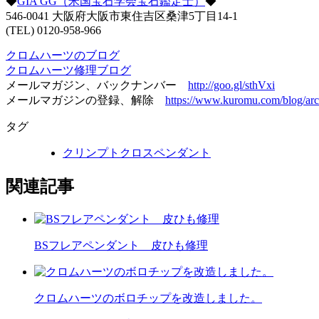
◆
GIA GG（米国宝石学会宝石鑑定士）
◆
546-0041 大阪府大阪市東住吉区桑津5丁目14-1
(TEL) 0120-958-966
クロムハーツのブログ
クロムハーツ修理ブログ
メールマガジン、バックナンバー
http://goo.gl/sthVxi
メールマガジンの登録、解除
https://www.kuromu.com/blog/arc
タグ
クリンプトクロスペンダント
関連記事
BSフレアペンダント 皮ひも修理
クロムハーツのボロチップを改造しました。