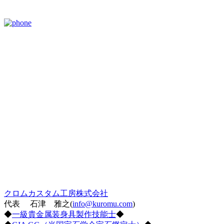
クロムカスタム工房株式会社
代表 石津 雅之(
info@kuromu.com
)
◆
一級貴金属装身具製作技能士
◆