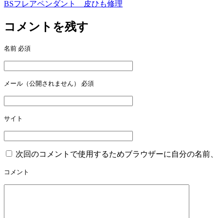
BSフレアペンダント 皮ひも修理
投
稿
コメントを残す
ナ
名前
必須
ビ
ゲ
ー
メール（公開されません）
必須
シ
ョ
サイト
ン
次回のコメントで使用するためブラウザーに自分の名前、
コメント