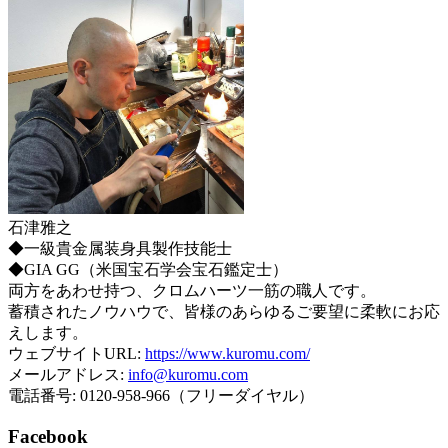
石津雅之
◆一級貴金属装身具製作技能士
◆GIA GG（米国宝石学会宝石鑑定士）
両方をあわせ持つ、クロムハーツ一筋の職人です。
蓄積されたノウハウで、皆様のあらゆるご要望に柔軟にお応
えします。
ウェブサイトURL:
https://www.kuromu.com/
メールアドレス:
info@kuromu.com
電話番号: 0120-958-966（フリーダイヤル）
Facebook