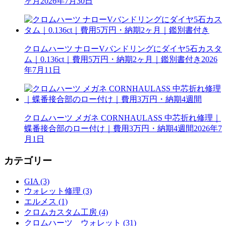
ヶ月
2026年7月30日
クロムハーツ ナローVバンドリングにダイヤ5石カスタ
ム｜0.136ct｜費用5万円・納期2ヶ月｜鑑別書付き
2026
年7月11日
クロムハーツ メガネ CORNHAULASS 中芯折れ修理｜
蝶番接合部のロー付け｜費用3万円・納期4週間
2026年7
月1日
カテゴリー
GIA (3)
ウォレット修理 (3)
エルメス (1)
クロムカスタム工房 (4)
クロムハーツ ウォレット (31)