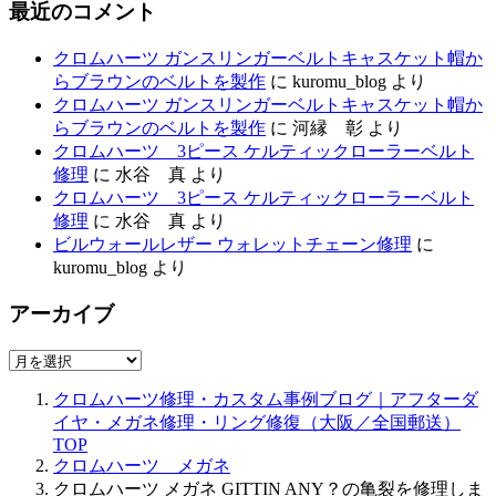
最近のコメント
クロムハーツ ガンスリンガーベルトキャスケット帽か
らブラウンのベルトを製作
に
kuromu_blog
より
クロムハーツ ガンスリンガーベルトキャスケット帽か
らブラウンのベルトを製作
に
河縁 彰
より
クロムハーツ 3ピース ケルティックローラーベルト
修理
に
水谷 真
より
クロムハーツ 3ピース ケルティックローラーベルト
修理
に
水谷 真
より
ビルウォールレザー ウォレットチェーン修理
に
kuromu_blog
より
アーカイブ
ア
ー
クロムハーツ修理・カスタム事例ブログ｜アフターダ
カ
イヤ・メガネ修理・リング修復（大阪／全国郵送）
イ
TOP
ブ
クロムハーツ メガネ
クロムハーツ メガネ GITTIN ANY？の亀裂を修理しま