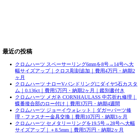
最近の投稿
クロムハーツ スペーサーリング6mmを8号→14号へ大
幅サイズアップ｜クロス彫刻追加｜費用4万円・納期2
ヶ月
クロムハーツ ナローVバンドリングにダイヤ5石カスタ
ム｜0.136ct｜費用5万円・納期2ヶ月｜鑑別書付き
クロムハーツ メガネ CORNHAULASS 中芯折れ修理｜
蝶番接合部のロー付け｜費用3万円・納期4週間
クロムハーツ ジョーイウォレット｜ダガーパーツ修
理・ファスナー金具交換｜費用10万円・納期3ヶ月
クロムハーツ セメタリーリングを19.5号→28号へ大幅
サイズアップ｜＋8.5mm｜費用5万円・納期2ヶ月