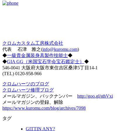
クロムカスタム工房株式会社
代表 石津 雅之(
info@kuromu.com
)
◆
一級貴金属装身具製作技能士
◆
◆
GIA GG（米国宝石学会宝石鑑定士）
◆
546-0041 大阪府大阪市東住吉区桑津5丁目14-1
(TEL) 0120-958-966
クロムハーツのブログ
クロムハーツ修理ブログ
メールマガジン、バックナンバー
http://goo.gl/sthVxi
メールマガジンの登録、解除
https://www.kuromu.com/blog/archives/7098
タグ
GITTIN ANY?