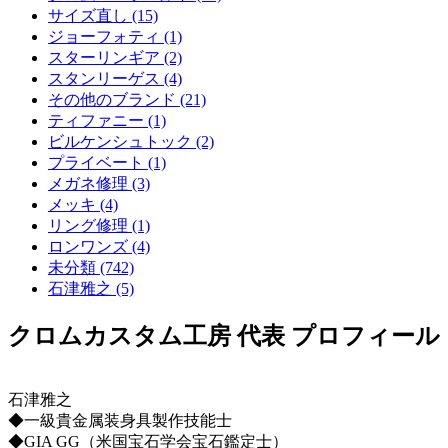
サイズ直し (15)
ジョーフォティ (1)
スターリンギア (2)
スタンリーゲス (4)
その他のブランド (21)
ティファニー (1)
ビルケンシュトック (2)
プライベート (1)
メガネ修理 (3)
メッキ (4)
リング修理 (1)
ロンワンズ (4)
未分類 (742)
石津雅之 (5)
クロムカスタム工房 代表 プロフィール
石津雅之
◆一級貴金属装身具製作技能士
◆GIA GG（米国宝石学会宝石鑑定士）