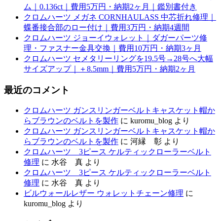
ム｜0.136ct｜費用5万円・納期2ヶ月｜鑑別書付き
クロムハーツ メガネ CORNHAULASS 中芯折れ修理｜
蝶番接合部のロー付け｜費用3万円・納期4週間
クロムハーツ ジョーイウォレット｜ダガーパーツ修
理・ファスナー金具交換｜費用10万円・納期3ヶ月
クロムハーツ セメタリーリングを19.5号→28号へ大幅
サイズアップ｜＋8.5mm｜費用5万円・納期2ヶ月
最近のコメント
クロムハーツ ガンスリンガーベルトキャスケット帽か
らブラウンのベルトを製作
に
kuromu_blog
より
クロムハーツ ガンスリンガーベルトキャスケット帽か
らブラウンのベルトを製作
に
河縁 彰
より
クロムハーツ 3ピース ケルティックローラーベルト
修理
に
水谷 真
より
クロムハーツ 3ピース ケルティックローラーベルト
修理
に
水谷 真
より
ビルウォールレザー ウォレットチェーン修理
に
kuromu_blog
より