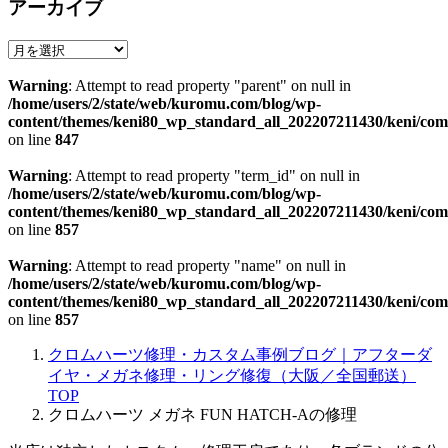
アーカイブ
ア
ー
Warning
: Attempt to read property "parent" on null in
カ
/home/users/2/state/web/kuromu.com/blog/wp-
イ
content/themes/keni80_wp_standard_all_202207211430/keni/co
ブ
on line
847
Warning
: Attempt to read property "term_id" on null in
/home/users/2/state/web/kuromu.com/blog/wp-
content/themes/keni80_wp_standard_all_202207211430/keni/co
on line
857
Warning
: Attempt to read property "name" on null in
/home/users/2/state/web/kuromu.com/blog/wp-
content/themes/keni80_wp_standard_all_202207211430/keni/co
on line
857
クロムハーツ修理・カスタム事例ブログ｜アフターダ
イヤ・メガネ修理・リング修復（大阪／全国郵送）
TOP
クロムハーツ メガネ FUN HATCH-Aの修理