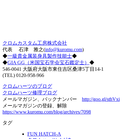
クロムカスタム工房株式会社
代表 石津 雅之(
info@kuromu.com
)
◆
一級貴金属装身具製作技能士
◆
◆
GIA GG（米国宝石学会宝石鑑定士）
◆
546-0041 大阪府大阪市東住吉区桑津5丁目14-1
(TEL) 0120-958-966
クロムハーツのブログ
クロムハーツ修理ブログ
メールマガジン、バックナンバー
http://goo.gl/sthVxi
メールマガジンの登録、解除
https://www.kuromu.com/blog/archives/7098
タグ
FUN HATCH-A