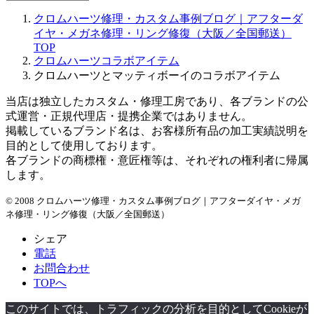
ー
クロムハーツ修理・カスタム事例ブログ｜アフターダ
カ
イヤ・メガネ修理・リング修復（大阪／全国郵送）
イ
TOP
ブ
クロムハーツコラボアイテム
クロムハーツとマッティボーイのコラボアイテム
当店は独立したカスタム・修理工房であり、各ブランドの公
式運営・正規代理店・提携企業ではありません。
掲載しているブランド名は、お客様所有品の加工実績説明を
目的として使用しております。
各ブランドの商標権・意匠権等は、それぞれの権利者に帰属
します。
© 2008 クロムハーツ修理・カスタム事例ブログ｜アフターダイヤ・メガ
ネ修理・リング修復（大阪／全国郵送）
シェア
電話
お問合わせ
TOPへ
このサイトでは、トラフィックの分析を目的としてCookieが