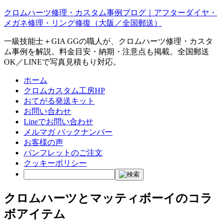
クロムハーツ修理・カスタム事例ブログ｜アフターダイヤ・
メガネ修理・リング修復（大阪／全国郵送）
一級技能士＋GIA GGの職人が、クロムハーツ修理・カスタ
ム事例を解説。料金目安・納期・注意点も掲載。全国郵送
OK／LINEで写真見積もり対応。
ホーム
クロムカスタム工房HP
おてがる発送キット
お問い合わせ
Lineでお問い合わせ
メルマガ バックナンバー
お客様の声
パンフレットのご注文
クッキーポリシー
クロムハーツとマッティボーイのコラ
ボアイテム