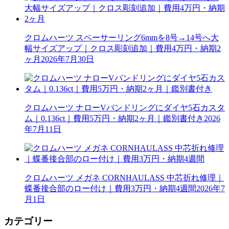
クロムハーツ スペーサーリング6mmを8号→14号へ大
幅サイズアップ｜クロス彫刻追加｜費用4万円・納期2
ヶ月
2026年7月30日
クロムハーツ ナローVバンドリングにダイヤ5石カスタ
ム｜0.136ct｜費用5万円・納期2ヶ月｜鑑別書付き
2026
年7月11日
クロムハーツ メガネ CORNHAULASS 中芯折れ修理｜
蝶番接合部のロー付け｜費用3万円・納期4週間
2026年7
月1日
カテゴリー