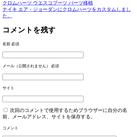
クロムハーツ ウエスコブーツ パーツ移植
投
ナイキ エア・ジョーダンにクロムハーツをカスタムしまし
稿
た。
ナ
コメントを残す
ビ
ゲ
名前
必須
ー
シ
メール（公開されません）
必須
ョ
ン
サイト
次回のコメントで使用するためブラウザーに自分の名
前、メールアドレス、サイトを保存する。
コメント