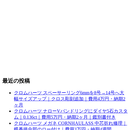
最近の投稿
クロムハーツ スペーサーリング6mmを8号→14号へ大
幅サイズアップ｜クロス彫刻追加｜費用4万円・納期2
ヶ月
クロムハーツ ナローVバンドリングにダイヤ5石カスタ
ム｜0.136ct｜費用5万円・納期2ヶ月｜鑑別書付き
クロムハーツ メガネ CORNHAULASS 中芯折れ修理｜
蝶番接合部のロー付け｜費用3万円・納期4週間