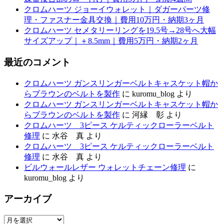
クロムハーツ ジョーイウォレット｜ダガーパーツ修
理・ファスナー金具交換｜費用10万円・納期3ヶ月
クロムハーツ セメタリーリングを19.5号→28号へ大幅
サイズアップ｜＋8.5mm｜費用5万円・納期2ヶ月
最近のコメント
クロムハーツ ガンスリンガーベルトキャスケット帽か
らブラウンのベルトを製作
に
kuromu_blog
より
クロムハーツ ガンスリンガーベルトキャスケット帽か
らブラウンのベルトを製作
に
河縁 彰
より
クロムハーツ 3ピース ケルティックローラーベルト
修理
に
水谷 真
より
クロムハーツ 3ピース ケルティックローラーベルト
修理
に
水谷 真
より
ビルウォールレザー ウォレットチェーン修理
に
kuromu_blog
より
アーカイブ
ア