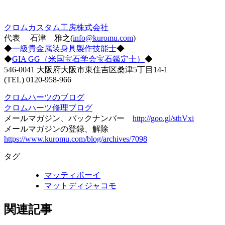
クロムカスタム工房株式会社
代表 石津 雅之(
info@kuromu.com
)
◆
一級貴金属装身具製作技能士
◆
◆
GIA GG（米国宝石学会宝石鑑定士）
◆
546-0041 大阪府大阪市東住吉区桑津5丁目14-1
(TEL) 0120-958-966
クロムハーツのブログ
クロムハーツ修理ブログ
メールマガジン、バックナンバー
http://goo.gl/sthVxi
メールマガジンの登録、解除
https://www.kuromu.com/blog/archives/7098
タグ
マッティボーイ
マットディジャコモ
関連記事