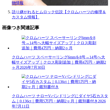
物情報
語り継がれるヒムロック伝説【クロムハーツの修理＆
カスタム情報】
画像つき関連記事
クロムハーツ スペーサーリング6mmを8号→14号へ大
幅サイズアップ｜クロス彫刻追加｜費用4万円・納期2
ヶ月
2026年7月30日
クロムハーツ ナローVバンドリングにダイヤ5石カスタ
ム｜0.136ct｜費用5万円・納期2ヶ月｜鑑別書付き
2026
年7月11日