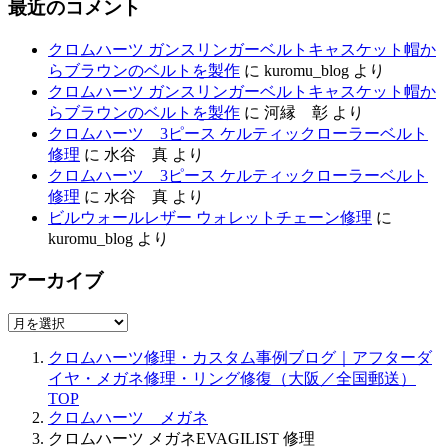
最近のコメント
クロムハーツ ガンスリンガーベルトキャスケット帽か
らブラウンのベルトを製作
に
kuromu_blog
より
クロムハーツ ガンスリンガーベルトキャスケット帽か
らブラウンのベルトを製作
に
河縁 彰
より
クロムハーツ 3ピース ケルティックローラーベルト
修理
に
水谷 真
より
クロムハーツ 3ピース ケルティックローラーベルト
修理
に
水谷 真
より
ビルウォールレザー ウォレットチェーン修理
に
kuromu_blog
より
アーカイブ
ア
ー
クロムハーツ修理・カスタム事例ブログ｜アフターダ
カ
イヤ・メガネ修理・リング修復（大阪／全国郵送）
イ
TOP
ブ
クロムハーツ メガネ
クロムハーツ メガネEVAGILIST 修理