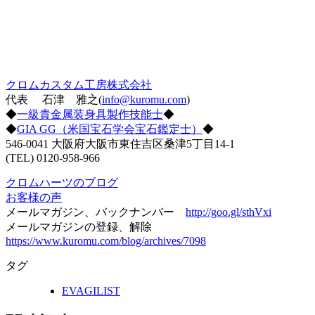
クロムカスタム工房株式会社
代表 石津 雅之(
info@kuromu.com
)
◆
一級貴金属装身具製作技能士
◆
◆
GIA GG（米国宝石学会宝石鑑定士）
◆
546-0041 大阪府大阪市東住吉区桑津5丁目14-1
(TEL) 0120-958-966
クロムハーツのブログ
お客様の声
メールマガジン、バックナンバー
http://goo.gl/sthVxi
メールマガジンの登録、解除
https://www.kuromu.com/blog/archives/7098
タグ
EVAGILIST