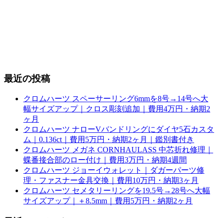
最近の投稿
クロムハーツ スペーサーリング6mmを8号→14号へ大
幅サイズアップ｜クロス彫刻追加｜費用4万円・納期2
ヶ月
クロムハーツ ナローVバンドリングにダイヤ5石カスタ
ム｜0.136ct｜費用5万円・納期2ヶ月｜鑑別書付き
クロムハーツ メガネ CORNHAULASS 中芯折れ修理｜
蝶番接合部のロー付け｜費用3万円・納期4週間
クロムハーツ ジョーイウォレット｜ダガーパーツ修
理・ファスナー金具交換｜費用10万円・納期3ヶ月
クロムハーツ セメタリーリングを19.5号→28号へ大幅
サイズアップ｜＋8.5mm｜費用5万円・納期2ヶ月