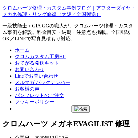
クロムハーツ修理・カスタム事例ブログ｜アフターダイヤ・
メガネ修理・リング修復（大阪／全国郵送）
一級技能士＋GIA GGの職人が、クロムハーツ修理・カスタ
ム事例を解説。料金目安・納期・注意点も掲載。全国郵送
OK／LINEで写真見積もり対応。
ホーム
クロムカスタム工房HP
おてがる発送キット
お問い合わせ
Lineでお問い合わせ
メルマガ バックナンバー
お客様の声
パンフレットのご注文
クッキーポリシー
クロムハーツ メガネEVAGILIST 修理
公開日：
2020年12月29日