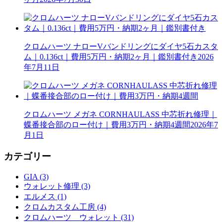
クロムハーツ ナローVバンドリングにダイヤ5石カスタ
ム｜0.136ct｜費用5万円・納期2ヶ月｜鑑別書付き
2026
年7月11日
クロムハーツ メガネ CORNHAULASS 中芯折れ修理｜
蝶番接合部のロー付け｜費用3万円・納期4週間
2026年7
月1日
カテゴリー
GIA (3)
ウォレット修理 (3)
エルメス (1)
クロムカスタム工房 (4)
クロムハーツ ウォレット (31)