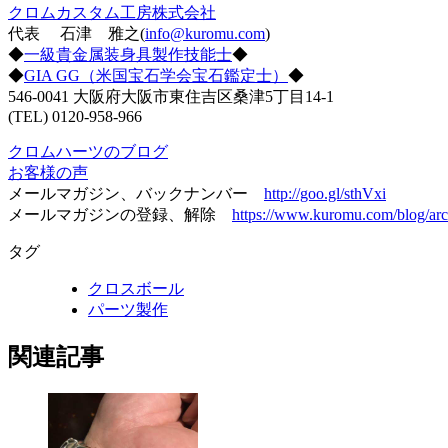
クロムカスタム工房株式会社
代表 石津 雅之(
info@kuromu.com
)
◆
一級貴金属装身具製作技能士
◆
◆
GIA GG（米国宝石学会宝石鑑定士）
◆
546-0041 大阪府大阪市東住吉区桑津5丁目14-1
(TEL) 0120-958-966
クロムハーツのブログ
お客様の声
メールマガジン、バックナンバー
http://goo.gl/sthVxi
メールマガジンの登録、解除
https://www.kuromu.com/blog/arc
タグ
クロスボール
パーツ製作
関連記事