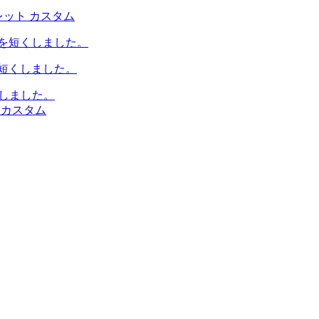
レット カスタム
を短くしました。
理しました。
 カスタム