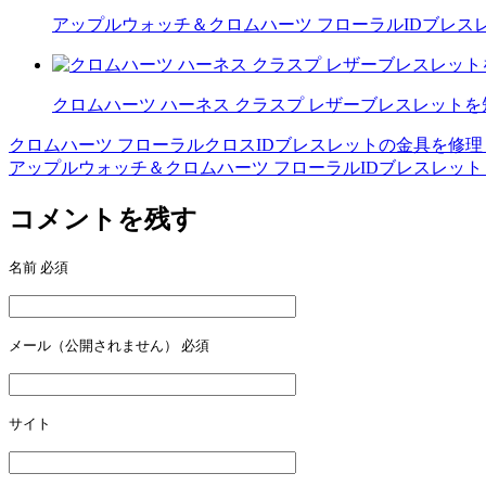
アップルウォッチ＆クロムハーツ フローラルIDブレス
クロムハーツ ハーネス クラスプ レザーブレスレット
クロムハーツ フローラルクロスIDブレスレットの金具を修
投
アップルウォッチ＆クロムハーツ フローラルIDブレスレット
稿
コメントを残す
ナ
ビ
名前
必須
ゲ
ー
メール（公開されません）
必須
シ
ョ
ン
サイト