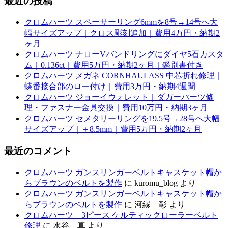
最近の投稿
クロムハーツ スペーサーリング6mmを8号→14号へ大
幅サイズアップ｜クロス彫刻追加｜費用4万円・納期2
ヶ月
クロムハーツ ナローVバンドリングにダイヤ5石カスタ
ム｜0.136ct｜費用5万円・納期2ヶ月｜鑑別書付き
クロムハーツ メガネ CORNHAULASS 中芯折れ修理｜
蝶番接合部のロー付け｜費用3万円・納期4週間
クロムハーツ ジョーイウォレット｜ダガーパーツ修
理・ファスナー金具交換｜費用10万円・納期3ヶ月
クロムハーツ セメタリーリングを19.5号→28号へ大幅
サイズアップ｜＋8.5mm｜費用5万円・納期2ヶ月
最近のコメント
クロムハーツ ガンスリンガーベルトキャスケット帽か
らブラウンのベルトを製作
に
kuromu_blog
より
クロムハーツ ガンスリンガーベルトキャスケット帽か
らブラウンのベルトを製作
に
河縁 彰
より
クロムハーツ 3ピース ケルティックローラーベルト
修理
に
水谷 真
より