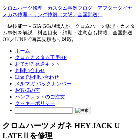
クロムハーツ修理・カスタム事例ブログ｜アフターダイヤ・
メガネ修理・リング修復（大阪／全国郵送）
一級技能士＋GIA GGの職人が、クロムハーツ修理・カスタ
ム事例を解説。料金目安・納期・注意点も掲載。全国郵送
OK／LINEで写真見積もり対応。
ホーム
クロムカスタム工房HP
おてがる発送キット
お問い合わせ
Lineでお問い合わせ
メルマガ バックナンバー
お客様の声
パンフレットのご注文
クッキーポリシー
クロムハーツメガネ HEY JACK U
LATEⅡを修理