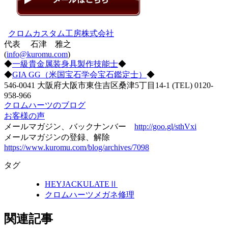
クロムカスタム工房株式会社
代表 石津 雅之
(
info@kuromu.com
)
◆
一級貴金属装身具製作技能士
◆
◆
GIA GG（米国宝石学会宝石鑑定士）
◆
546-0041 大阪府大阪市東住吉区桑津5丁目14-1 (TEL) 0120-
958-966
クロムハーツのブログ
お客様の声
メールマガジン、バックナンバー
http://goo.gl/sthVxi
メールマガジンの登録、解除
https://www.kuromu.com/blog/archives/7098
タグ
HEYJACKULATEⅡ
クロムハーツメガネ修理
関連記事