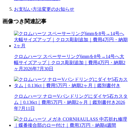
お支払い方法変更のお知らせ
画像つき関連記事
クロムハーツ スペーサーリング6mmを8号→14号へ大
幅サイズアップ｜クロス彫刻追加｜費用4万円・納期2
ヶ月
2026年7月30日
クロムハーツ ナローVバンドリングにダイヤ5石カスタ
ム｜0.136ct｜費用5万円・納期2ヶ月｜鑑別書付き
2026
年7月11日