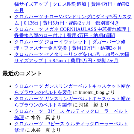
幅サイズアップ｜クロス彫刻追加｜費用4万円・納期2
ヶ月
クロムハーツ ナローVバンドリングにダイヤ5石カスタ
ム｜0.136ct｜費用5万円・納期2ヶ月｜鑑別書付き
クロムハーツ メガネ CORNHAULASS 中芯折れ修理｜
蝶番接合部のロー付け｜費用3万円・納期4週間
クロムハーツ ジョーイウォレット｜ダガーパーツ修
理・ファスナー金具交換｜費用10万円・納期3ヶ月
クロムハーツ セメタリーリングを19.5号→28号へ大幅
サイズアップ｜＋8.5mm｜費用5万円・納期2ヶ月
最近のコメント
クロムハーツ ガンスリンガーベルトキャスケット帽か
らブラウンのベルトを製作
に
kuromu_blog
より
クロムハーツ ガンスリンガーベルトキャスケット帽か
らブラウンのベルトを製作
に
河縁 彰
より
クロムハーツ 3ピース ケルティックローラーベルト
修理
に
水谷 真
より
クロムハーツ 3ピース ケルティックローラーベルト
修理
に
水谷 真
より