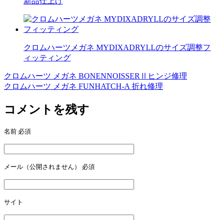
新品仕上げ
クロムハーツメガネ MYDIXADRYLLのサイズ調整フ
ィッティング
クロムハーツ メガネ BONENNOISSERⅡヒンジ修理
投
クロムハーツ メガネ FUNHATCH-A 折れ修理
稿
コメントを残す
ナ
ビ
名前
必須
ゲ
ー
メール（公開されません）
必須
シ
ョ
ン
サイト