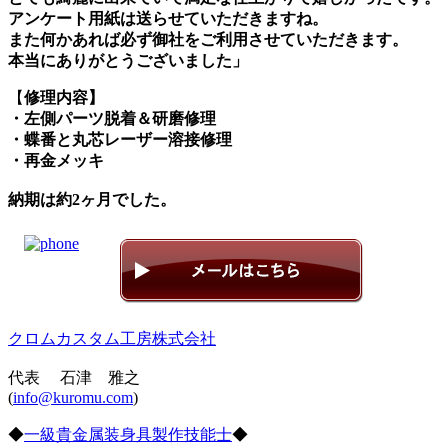
アンケート用紙は送らせていただきますね。
また何かあれば必ず御社をご利用させていただきます。
本当にありがとうございました」
【
修理内容】
・左側パーツ脱着＆研磨修理
・蝶番と丸芯レーザー溶接修理
・再金メッキ
納期は約2ヶ月でした。
クロムカスタム工房株式会社
代表 石津 雅之
(
info@kuromu.com
)
◆
一級貴金属装身具製作技能士
◆