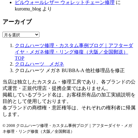
ビルウォールレザー ウォレットチェーン修理
に
kuromu_blog
より
アーカイブ
ア
ー
クロムハーツ修理・カスタム事例ブログ｜アフターダ
カ
イヤ・メガネ修理・リング修復（大阪／全国郵送）
イ
TOP
ブ
クロムハーツ メガネ
クロムハーツ メガネ BUBBA-A 他社修理品を修正
当店は独立したカスタム・修理工房であり、各ブランドの公
式運営・正規代理店・提携企業ではありません。
掲載しているブランド名は、お客様所有品の加工実績説明を
目的として使用しております。
各ブランドの商標権・意匠権等は、それぞれの権利者に帰属
します。
© 2008 クロムハーツ修理・カスタム事例ブログ｜アフターダイヤ・メガ
ネ修理・リング修復（大阪／全国郵送）