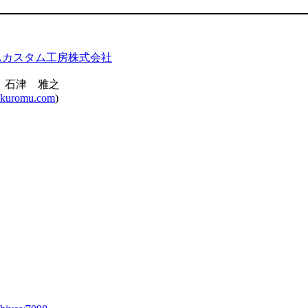
ムカスタム工房株式会社
 石津 雅之
kuromu.com
)