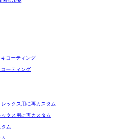
hives/7098
キコーティング
レックス用に再カスタム
タム