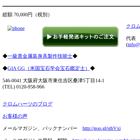
総額 70,000円（税別）
クロ
代表
(
info@
◆
一級貴金属装身具製作技能士
◆
◆
GIA GG（米国宝石学会宝石鑑定士）
◆
546-0041 大阪府大阪市東住吉区桑津5丁目14-1
(TEL) 0120-958-966
クロムハーツのブログ
お客様の声
メールマガジン、バックナンバー
http://goo.gl/sthVxi