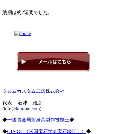
納期は約2週間でした。
クロムカスタム工房株式会社
代表 石津 雅之
(
info@kuromu.com
)
◆
一級貴金属装身具製作技能士
◆
◆
GIA GG（米国宝石学会宝石鑑定士）
◆