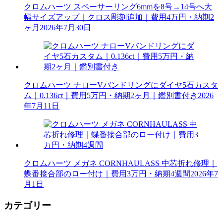
クロムハーツ スペーサーリング6mmを8号→14号へ大
幅サイズアップ｜クロス彫刻追加｜費用4万円・納期2
ヶ月
2026年7月30日
クロムハーツ ナローVバンドリングにダイヤ5石カスタ
ム｜0.136ct｜費用5万円・納期2ヶ月｜鑑別書付き
2026
年7月11日
クロムハーツ メガネ CORNHAULASS 中芯折れ修理｜
蝶番接合部のロー付け｜費用3万円・納期4週間
2026年7
月1日
カテゴリー