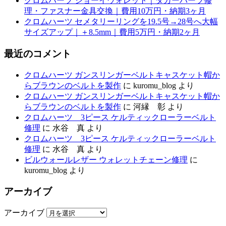
クロムハーツ ジョーイウォレット｜ダガーパーツ修
理・ファスナー金具交換｜費用10万円・納期3ヶ月
クロムハーツ セメタリーリングを19.5号→28号へ大幅
サイズアップ｜＋8.5mm｜費用5万円・納期2ヶ月
最近のコメント
クロムハーツ ガンスリンガーベルトキャスケット帽か
らブラウンのベルトを製作
に
kuromu_blog
より
クロムハーツ ガンスリンガーベルトキャスケット帽か
らブラウンのベルトを製作
に
河縁 彰
より
クロムハーツ 3ピース ケルティックローラーベルト
修理
に
水谷 真
より
クロムハーツ 3ピース ケルティックローラーベルト
修理
に
水谷 真
より
ビルウォールレザー ウォレットチェーン修理
に
kuromu_blog
より
アーカイブ
アーカイブ