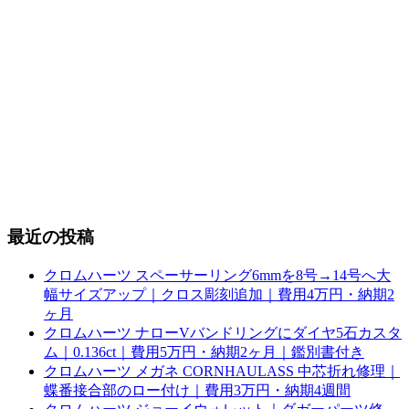
最近の投稿
クロムハーツ スペーサーリング6mmを8号→14号へ大
幅サイズアップ｜クロス彫刻追加｜費用4万円・納期2
ヶ月
クロムハーツ ナローVバンドリングにダイヤ5石カスタ
ム｜0.136ct｜費用5万円・納期2ヶ月｜鑑別書付き
クロムハーツ メガネ CORNHAULASS 中芯折れ修理｜
蝶番接合部のロー付け｜費用3万円・納期4週間