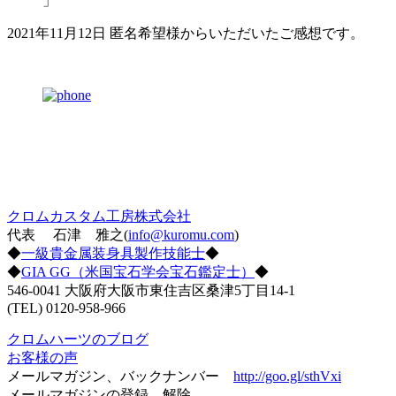
」
2021年11月12日 匿名希望様からいただいたご感想です。
クロムカスタム工房株式会社
代表 石津 雅之(
info@kuromu.com
)
◆
一級貴金属装身具製作技能士
◆
◆
GIA GG（米国宝石学会宝石鑑定士）
◆
546-0041 大阪府大阪市東住吉区桑津5丁目14-1
(TEL) 0120-958-966
クロムハーツのブログ
お客様の声
メールマガジン、バックナンバー
http://goo.gl/sthVxi
メールマガジンの登録、解除