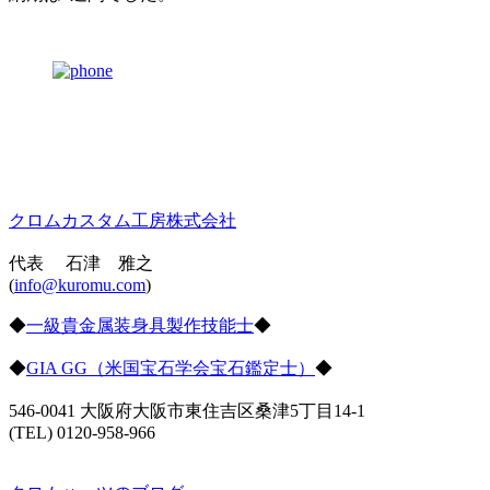
クロムカスタム工房株式会社
代表 石津 雅之
(
info@kuromu.com
)
◆
一級貴金属装身具製作技能士
◆
◆
GIA GG（米国宝石学会宝石鑑定士）
◆
546-0041 大阪府大阪市東住吉区桑津5丁目14-1
(TEL) 0120-958-966