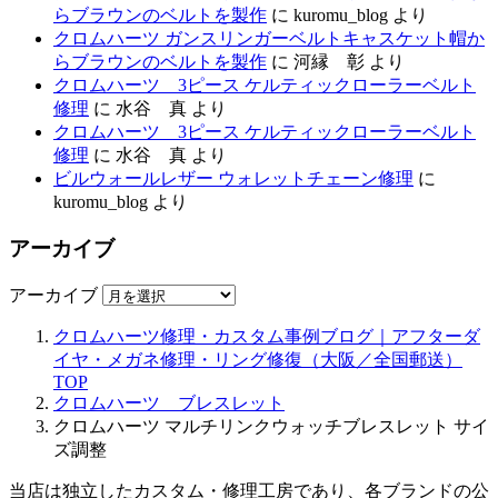
らブラウンのベルトを製作
に
kuromu_blog
より
クロムハーツ ガンスリンガーベルトキャスケット帽か
らブラウンのベルトを製作
に
河縁 彰
より
クロムハーツ 3ピース ケルティックローラーベルト
修理
に
水谷 真
より
クロムハーツ 3ピース ケルティックローラーベルト
修理
に
水谷 真
より
ビルウォールレザー ウォレットチェーン修理
に
kuromu_blog
より
アーカイブ
アーカイブ
クロムハーツ修理・カスタム事例ブログ｜アフターダ
イヤ・メガネ修理・リング修復（大阪／全国郵送）
TOP
クロムハーツ ブレスレット
クロムハーツ マルチリンクウォッチブレスレット サイ
ズ調整
当店は独立したカスタム・修理工房であり、各ブランドの公