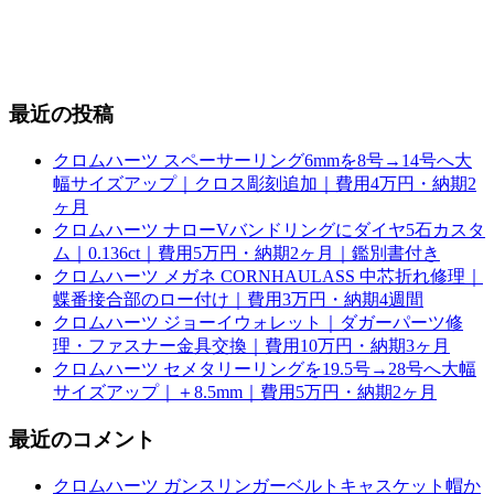
最近の投稿
クロムハーツ スペーサーリング6mmを8号→14号へ大
幅サイズアップ｜クロス彫刻追加｜費用4万円・納期2
ヶ月
クロムハーツ ナローVバンドリングにダイヤ5石カスタ
ム｜0.136ct｜費用5万円・納期2ヶ月｜鑑別書付き
クロムハーツ メガネ CORNHAULASS 中芯折れ修理｜
蝶番接合部のロー付け｜費用3万円・納期4週間
クロムハーツ ジョーイウォレット｜ダガーパーツ修
理・ファスナー金具交換｜費用10万円・納期3ヶ月
クロムハーツ セメタリーリングを19.5号→28号へ大幅
サイズアップ｜＋8.5mm｜費用5万円・納期2ヶ月
最近のコメント
クロムハーツ ガンスリンガーベルトキャスケット帽か