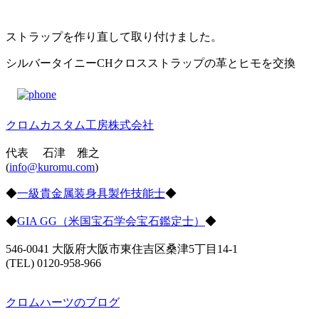
ストラップを作り直して取り付けました。
シルバータイニーCHクロスストラップの革とヒモを交換
クロムカスタム工房株式会社
代表 石津 雅之
(
info@kuromu.com
)
◆
一級貴金属装身具製作技能士
◆
◆
GIA GG（米国宝石学会宝石鑑定士）
◆
546-0041 大阪府大阪市東住吉区桑津5丁目14-1
(TEL) 0120-958-966
クロムハーツのブログ