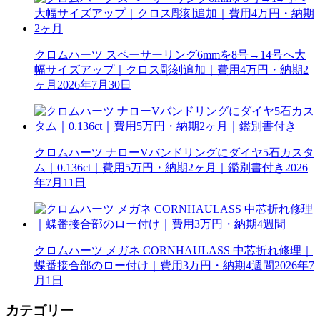
クロムハーツ スペーサーリング6mmを8号→14号へ大
幅サイズアップ｜クロス彫刻追加｜費用4万円・納期2
ヶ月
2026年7月30日
クロムハーツ ナローVバンドリングにダイヤ5石カスタ
ム｜0.136ct｜費用5万円・納期2ヶ月｜鑑別書付き
2026
年7月11日
クロムハーツ メガネ CORNHAULASS 中芯折れ修理｜
蝶番接合部のロー付け｜費用3万円・納期4週間
2026年7
月1日
カテゴリー