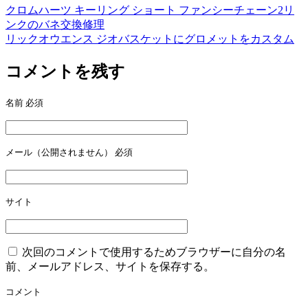
クロムハーツ キーリング ショート ファンシーチェーン2リ
投
ンクのバネ交換修理
稿
リックオウエンス ジオバスケットにグロメットをカスタム
ナ
コメントを残す
ビ
ゲ
名前
必須
ー
シ
メール（公開されません）
必須
ョ
ン
サイト
次回のコメントで使用するためブラウザーに自分の名
前、メールアドレス、サイトを保存する。
コメント