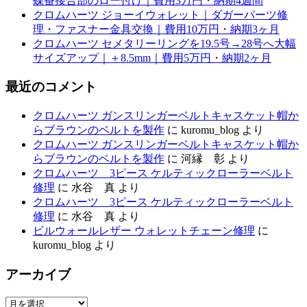
蝶番接合部のロー付け｜費用3万円・納期4週間
クロムハーツ ジョーイウォレット｜ダガーパーツ修
理・ファスナー金具交換｜費用10万円・納期3ヶ月
クロムハーツ セメタリーリングを19.5号→28号へ大幅
サイズアップ｜＋8.5mm｜費用5万円・納期2ヶ月
最近のコメント
クロムハーツ ガンスリンガーベルトキャスケット帽か
らブラウンのベルトを製作
に
kuromu_blog
より
クロムハーツ ガンスリンガーベルトキャスケット帽か
らブラウンのベルトを製作
に
河縁 彰
より
クロムハーツ 3ピース ケルティックローラーベルト
修理
に
水谷 真
より
クロムハーツ 3ピース ケルティックローラーベルト
修理
に
水谷 真
より
ビルウォールレザー ウォレットチェーン修理
に
kuromu_blog
より
アーカイブ
ア