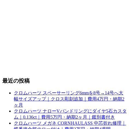
最近の投稿
クロムハーツ スペーサーリング6mmを8号→14号へ大
幅サイズアップ｜クロス彫刻追加｜費用4万円・納期2
ヶ月
クロムハーツ ナローVバンドリングにダイヤ5石カスタ
ム｜0.136ct｜費用5万円・納期2ヶ月｜鑑別書付き
クロムハーツ メガネ CORNHAULASS 中芯折れ修理｜