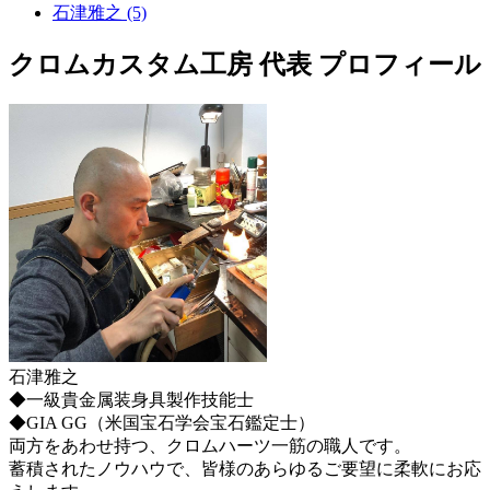
石津雅之 (5)
クロムカスタム工房 代表 プロフィール
石津雅之
◆一級貴金属装身具製作技能士
◆GIA GG（米国宝石学会宝石鑑定士）
両方をあわせ持つ、クロムハーツ一筋の職人です。
蓄積されたノウハウで、皆様のあらゆるご要望に柔軟にお応