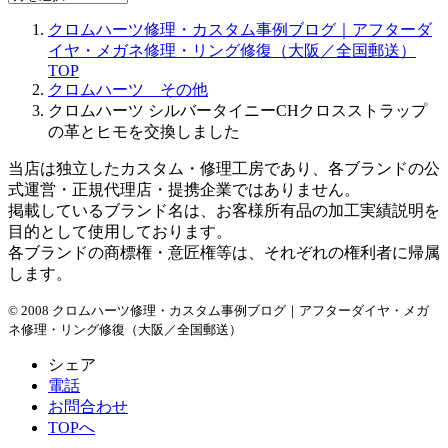
ー
クロムハーツ修理・カスタム事例ブログ｜アフターダ
カ
イヤ・メガネ修理・リング修復（大阪／全国郵送）
イ
TOP
ブ
クロムハーツ その他
クロムハーツ シルバータイニーCHクロスストラップ
の革とヒモを交換しました
当店は独立したカスタム・修理工房であり、各ブランドの公
式運営・正規代理店・提携企業ではありません。
掲載しているブランド名は、お客様所有品の加工実績説明を
目的として使用しております。
各ブランドの商標権・意匠権等は、それぞれの権利者に帰属
します。
© 2008 クロムハーツ修理・カスタム事例ブログ｜アフターダイヤ・メガ
ネ修理・リング修復（大阪／全国郵送）
シェア
電話
お問合わせ
TOPへ