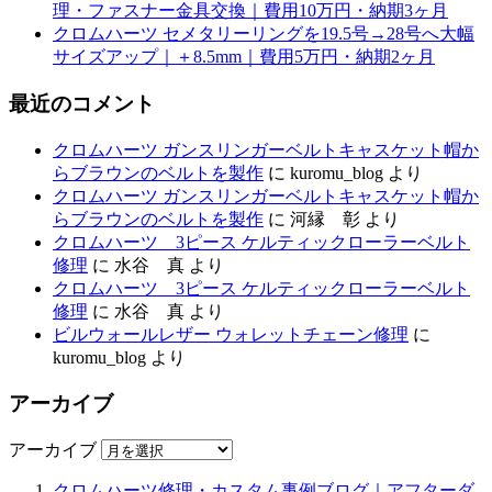
理・ファスナー金具交換｜費用10万円・納期3ヶ月
クロムハーツ セメタリーリングを19.5号→28号へ大幅
サイズアップ｜＋8.5mm｜費用5万円・納期2ヶ月
最近のコメント
クロムハーツ ガンスリンガーベルトキャスケット帽か
らブラウンのベルトを製作
に
kuromu_blog
より
クロムハーツ ガンスリンガーベルトキャスケット帽か
らブラウンのベルトを製作
に
河縁 彰
より
クロムハーツ 3ピース ケルティックローラーベルト
修理
に
水谷 真
より
クロムハーツ 3ピース ケルティックローラーベルト
修理
に
水谷 真
より
ビルウォールレザー ウォレットチェーン修理
に
kuromu_blog
より
アーカイブ
アーカイブ
クロムハーツ修理・カスタム事例ブログ｜アフターダ