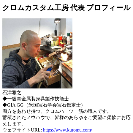
クロムカスタム工房 代表 プロフィール
石津雅之
◆一級貴金属装身具製作技能士
◆GIA GG（米国宝石学会宝石鑑定士）
両方をあわせ持つ、クロムハーツ一筋の職人です。
蓄積されたノウハウで、皆様のあらゆるご要望に柔軟にお応
えします。
ウェブサイトURL:
https://www.kuromu.com/