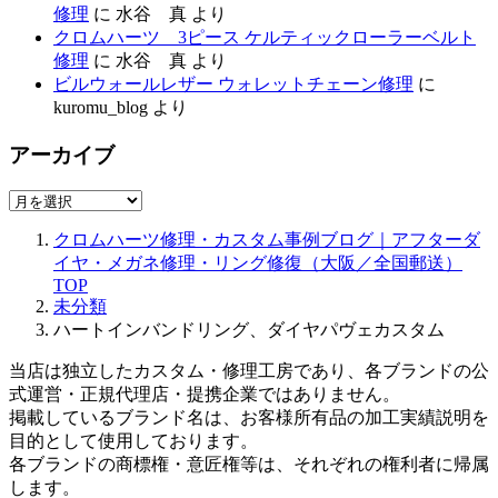
修理
に
水谷 真
より
クロムハーツ 3ピース ケルティックローラーベルト
修理
に
水谷 真
より
ビルウォールレザー ウォレットチェーン修理
に
kuromu_blog
より
アーカイブ
ア
ー
クロムハーツ修理・カスタム事例ブログ｜アフターダ
カ
イヤ・メガネ修理・リング修復（大阪／全国郵送）
イ
TOP
ブ
未分類
ハートインバンドリング、ダイヤパヴェカスタム
当店は独立したカスタム・修理工房であり、各ブランドの公
式運営・正規代理店・提携企業ではありません。
掲載しているブランド名は、お客様所有品の加工実績説明を
目的として使用しております。
各ブランドの商標権・意匠権等は、それぞれの権利者に帰属
します。