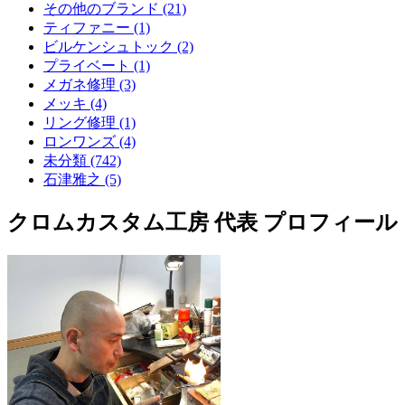
その他のブランド (21)
ティファニー (1)
ビルケンシュトック (2)
プライベート (1)
メガネ修理 (3)
メッキ (4)
リング修理 (1)
ロンワンズ (4)
未分類 (742)
石津雅之 (5)
クロムカスタム工房 代表 プロフィール