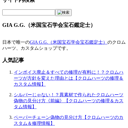
ナ
ビ
ゲ
GIA G.G.（米国宝石学会宝石鑑定士）
ー
シ
日本で唯一の
GIA G.G.（米国宝石学会宝石鑑定士）
のクロム
ョ
ハーツ、カスタムショップです。
ン
人気記事
インボイス廃止＆すべての修理が有料に！？クロムハ
ーツが方針を変えた理由とは【クロムハーツの修理＆
カスタム情報】
シルバーじゃない！？異素材で作られたクロムハーツ
偽物の見分け方《前編》【クロムハーツの修理＆カス
タム情報】
ペーパーチェーン偽物の見分け方【クロムハーツのカ
スタム＆修理情報】