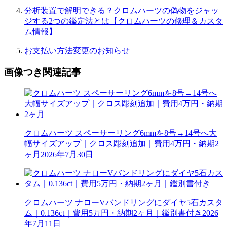
分析装置で解明できる？クロムハーツの偽物をジャッ
ジする2つの鑑定法とは【クロムハーツの修理＆カスタ
ム情報】
お支払い方法変更のお知らせ
画像つき関連記事
クロムハーツ スペーサーリング6mmを8号→14号へ大
幅サイズアップ｜クロス彫刻追加｜費用4万円・納期2
ヶ月
2026年7月30日
クロムハーツ ナローVバンドリングにダイヤ5石カスタ
ム｜0.136ct｜費用5万円・納期2ヶ月｜鑑別書付き
2026
年7月11日