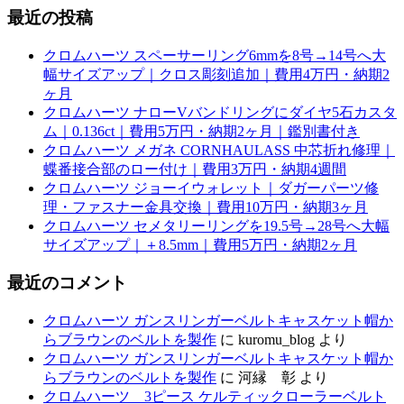
最近の投稿
クロムハーツ スペーサーリング6mmを8号→14号へ大
幅サイズアップ｜クロス彫刻追加｜費用4万円・納期2
ヶ月
クロムハーツ ナローVバンドリングにダイヤ5石カスタ
ム｜0.136ct｜費用5万円・納期2ヶ月｜鑑別書付き
クロムハーツ メガネ CORNHAULASS 中芯折れ修理｜
蝶番接合部のロー付け｜費用3万円・納期4週間
クロムハーツ ジョーイウォレット｜ダガーパーツ修
理・ファスナー金具交換｜費用10万円・納期3ヶ月
クロムハーツ セメタリーリングを19.5号→28号へ大幅
サイズアップ｜＋8.5mm｜費用5万円・納期2ヶ月
最近のコメント
クロムハーツ ガンスリンガーベルトキャスケット帽か
らブラウンのベルトを製作
に
kuromu_blog
より
クロムハーツ ガンスリンガーベルトキャスケット帽か
らブラウンのベルトを製作
に
河縁 彰
より
クロムハーツ 3ピース ケルティックローラーベルト