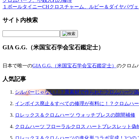
クロムハーツ、小銭入れの修理
１ボールタイニーCHクロスチャーム、ルビー＆ダイヤパヴ
サイト内検索
GIA G.G.（米国宝石学会宝石鑑定士）
日本で唯一の
GIA G.G.（米国宝石学会宝石鑑定士）
のクロム
人気記事
シルバーじゃない！？異素材で作られたクロムハーツ偽
インボイス廃止＆すべての修理が有料に！？クロムハー
ロレックス＆クロムハーツ ウォッチブレスの隙間補修
クロムハーツ フローラルクロス ハートブレスレット偽
ロレックス＆クロムハーツの進化形コラボ完成！3つの