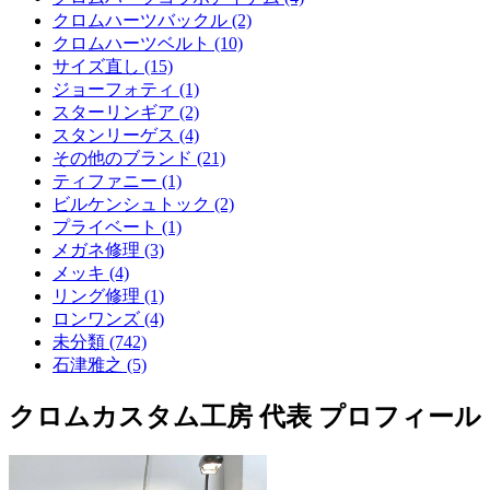
クロムハーツバックル (2)
クロムハーツベルト (10)
サイズ直し (15)
ジョーフォティ (1)
スターリンギア (2)
スタンリーゲス (4)
その他のブランド (21)
ティファニー (1)
ビルケンシュトック (2)
プライベート (1)
メガネ修理 (3)
メッキ (4)
リング修理 (1)
ロンワンズ (4)
未分類 (742)
石津雅之 (5)
クロムカスタム工房 代表 プロフィール